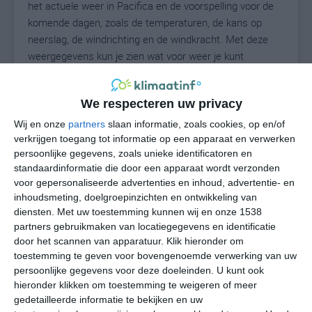
het actuele weer in Pacifica en de voorspelling voor de
komende dagen, zoals de temperaturen, de kans op
neerslag, de windrichting en de windkracht. Met deze
weergegevens kun je zien wat voor weer je kunt
verwachten in Pacifica. Op basis van de
klimaatstatistieken beschrijven we het weer per maand
We respecteren uw privacy
in Pacifica. Dit is geen langetermijnverwachting, maar
geeft het gemiddelde weerbeeld voor alle maanden van
Wij en onze
partners
slaan informatie, zoals cookies, op en/of
het jaar. Wil je de uitgebreide weersverwachting voor
verkrijgen toegang tot informatie op een apparaat en verwerken
persoonlijke gegevens, zoals unieke identificatoren en
Pacifica zien? Op de pagina met extra weerinformatie
standaardinformatie die door een apparaat wordt verzonden
tonen we de kans op sneeuw, de gevoelstemperatuur,
voor gepersonaliseerde advertenties en inhoud, advertentie- en
de zichtbaarheid, de UV-kracht, de luchtdruk en meer
inhoudsmeting, doelgroepinzichten en ontwikkeling van
goede weerinfo.
diensten.
Met uw toestemming kunnen wij en onze 1538
partners gebruikmaken van locatiegegevens en identificatie
door het scannen van apparatuur. Klik hieronder om
toestemming te geven voor bovengenoemde verwerking van uw
15
N
°C
persoonlijke gegevens voor deze doeleinden. U kunt ook
hieronder klikken om toestemming te weigeren of meer
L
gedetailleerde informatie te bekijken en uw
W