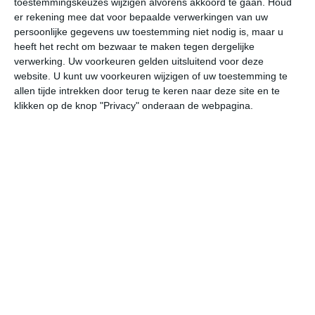
toestemmingskeuzes wijzigen alvorens akkoord te gaan.
Houd
er rekening mee dat voor bepaalde verwerkingen van uw
persoonlijke gegevens uw toestemming niet nodig is, maar u
undefined
ma
di
wo
do
heeft het recht om bezwaar te maken tegen dergelijke
verwerking. Uw voorkeuren gelden uitsluitend voor deze
website. U kunt uw voorkeuren wijzigen of uw toestemming te
18°
13°
21°
13°
19°
13°
19°
13°
20°
13°
allen tijde intrekken door terug te keren naar deze site en te
klikken op de knop "Privacy" onderaan de webpagina.
14°C
14°C
14°C
16°C
20°C
20
00:00
03:00
06:00
09:00
12:00
15
00:00
03:00
06:00
09:00
12:00
15
ZW 2
ZW 2
ZZW 2
WZW 2
W 2
W
00:00
03:00
06:00
09:00
12:00
15