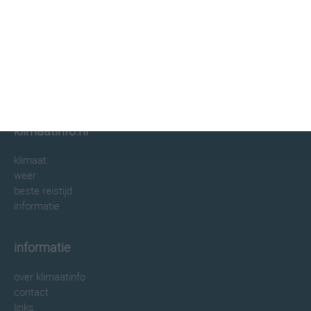
klimaatinfo.nl
klimaat
weer
beste reistijd
informatie
informatie
over klimaatinfo
contact
links