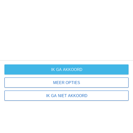
UV-index
UV 8
Oroville East ligt in:
Amerika
Noord-Amerika
Verenigde Staten van Amerika
IK GA AKKOORD
Californië
MEER OPTIES
IK GA NIET AKKOORD
Klimaatinfo van Californië
Het actuele weer en de weersvoorspelling voor de
komende dagen of weken zeggen niets over hoe het
weer in andere maanden kan zijn. Wil je een indicatie
hebben van hoe het weer gemiddeld is in Californië?