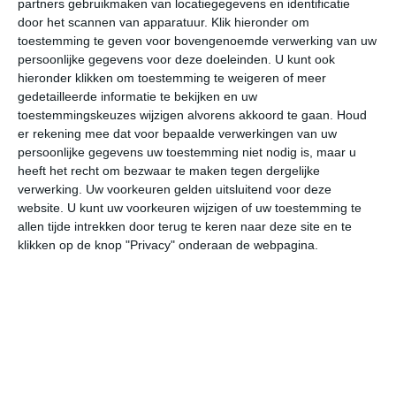
partners gebruikmaken van locatiegegevens en identificatie
door het scannen van apparatuur. Klik hieronder om
toestemming te geven voor bovengenoemde verwerking van uw
37°
20°
39°
23°
39°
25°
38°
26°
36°
23°
persoonlijke gegevens voor deze doeleinden. U kunt ook
hieronder klikken om toestemming te weigeren of meer
35°C
35°C
30°C
27°C
26°C
24
gedetailleerde informatie te bekijken en uw
toestemmingskeuzes wijzigen alvorens akkoord te gaan.
Houd
er rekening mee dat voor bepaalde verwerkingen van uw
16:00
19:00
22:00
01:00
04:00
07
persoonlijke gegevens uw toestemming niet nodig is, maar u
heeft het recht om bezwaar te maken tegen dergelijke
verwerking. Uw voorkeuren gelden uitsluitend voor deze
website. U kunt uw voorkeuren wijzigen of uw toestemming te
16:00
19:00
22:00
01:00
04:00
07
allen tijde intrekken door terug te keren naar deze site en te
klikken op de knop "Privacy" onderaan de webpagina.
ZW 2
Z 2
OZO 1
O 1
N 1
NN
16:00
19:00
22:00
01:00
04:00
07