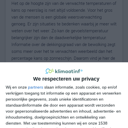
Het op de hoogte zijn van de verwachte temperaturen of
kans op neerslag is niet altijd voldoende. Voor het gros
van de mensen is een globale weersverwachting
genoeg. Er zijn situaties te bedenken waarbij je meer wilt
weten over het weer. Zo kan de gevoelstemperatuur
belangrijker zijn dan de daadwerkelijke temperatuur.
Informatie over de dekkingsgraad van de bewolking zegt
soms meer over het te verwachten weerbeeld dan het
percentage kans op zonneschijn. Daarom vind je hier de
uitgebreide weersvoorspelling voor Oroville East.
We respecteren uw privacy
29
Wij en onze
partners
slaan informatie, zoals cookies, op en/of
N
°C
verkrijgen toegang tot informatie op een apparaat en verwerken
L
persoonlijke gegevens, zoals unieke identificatoren en
standaardinformatie die door een apparaat wordt verzonden
W
voor gepersonaliseerde advertenties en inhoud, advertentie- en
inhoudsmeting, doelgroepinzichten en ontwikkeling van
do
vr
za
zo
ma
diensten.
Met uw toestemming kunnen wij en onze 1538