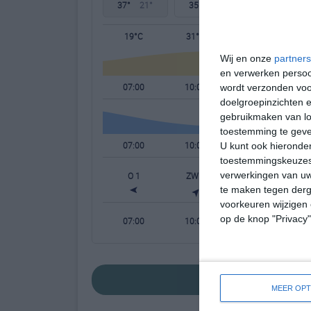
37°
21°
35°
21°
34°
20°
19°C
31°C
35°C
Wij en onze
partners
en verwerken persoon
07:00
10:00
13:00
wordt verzonden voo
doelgroepinzichten e
gebruikmaken van loc
toestemming te gev
07:00
10:00
13:00
U kunt ook hieronder
toestemmingskeuzes 
verwerkingen van uw
O 1
ZW 1
ZW 2
W
te maken tegen derge
voorkeuren wijzigen 
op de knop "Privacy
07:00
10:00
13:00
bekijk de uitgebrei
MEER OPT