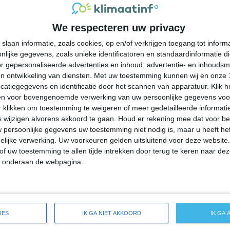
33°
20°
31°
18°
31°
17°
31°
16°
We respecteren uw privacy
37°C
35°C
28°C
25°C
23°C
slaan informatie, zoals cookies, op en/of verkrijgen toegang tot infor
lijke gegevens, zoals unieke identificatoren en standaardinformatie d
16:00
19:00
22:00
01:00
04:00
r gepersonaliseerde advertenties en inhoud, advertentie- en inhoudsm
n ontwikkeling van diensten.
Met uw toestemming kunnen wij en onze 
atiegegevens en identificatie door het scannen van apparatuur. Klik 
en voor bovengenoemde verwerking van uw persoonlijke gegevens voo
16:00
19:00
22:00
01:00
04:00
 klikken om toestemming te weigeren of meer gedetailleerde informatie
wijzigen alvorens akkoord te gaan.
Houd er rekening mee dat voor b
 persoonlijke gegevens uw toestemming niet nodig is, maar u heeft h
ZW 2
ZW 1
ZO 2
O 2
OZO 2
lijke verwerking. Uw voorkeuren gelden uitsluitend voor deze website
of uw toestemming te allen tijde intrekken door terug te keren naar deze
" onderaan de webpagina.
16:00
19:00
22:00
01:00
04:00
de weersverwachting voor North Auburn
IES
IK GA NIET AKKOORD
IK GA