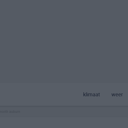
klimaat
weer
north auburn