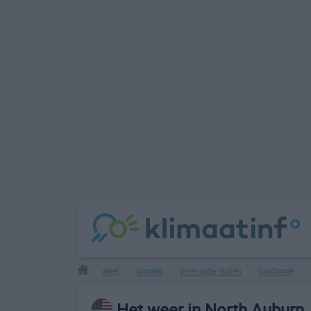
weer
landen
verenigde staten
californië
>
>
>
>
>
Het weer in North Auburn