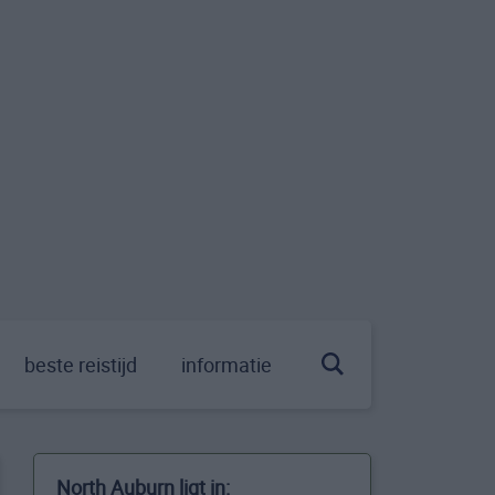
beste reistijd
informatie
North Auburn ligt in: