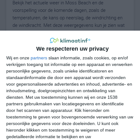
Bekijk het actuele weer in Moss Beach en de
voorspelling voor de komende dagen, zoals de
temperaturen, de kans op neerslag, de windrichting en
de windkracht. Met deze weergegevens kun je zien wat
voor weer je kunt verwachten in Moss Beach. Op basis
van de klimaatstatistieken beschrijven we het weer per
maand in Moss Beach. Dit is geen
We respecteren uw privacy
langetermijnverwachting, maar geeft het gemiddelde
Wij en onze
partners
slaan informatie, zoals cookies, op en/of
weerbeeld voor alle maanden van het jaar. Wil je de
verkrijgen toegang tot informatie op een apparaat en verwerken
uitgebreide weersverwachting voor Moss Beach zien?
persoonlijke gegevens, zoals unieke identificatoren en
Op de pagina met extra weerinformatie tonen we de
standaardinformatie die door een apparaat wordt verzonden
voor gepersonaliseerde advertenties en inhoud, advertentie- en
kans op sneeuw, de gevoelstemperatuur, de
inhoudsmeting, doelgroepinzichten en ontwikkeling van
zichtbaarheid, de UV-kracht, de luchtdruk en meer goede
diensten.
Met uw toestemming kunnen wij en onze 1538
weerinfo.
partners gebruikmaken van locatiegegevens en identificatie
door het scannen van apparatuur. Klik hieronder om
toestemming te geven voor bovengenoemde verwerking van uw
persoonlijke gegevens voor deze doeleinden. U kunt ook
15
N
°C
hieronder klikken om toestemming te weigeren of meer
L
gedetailleerde informatie te bekijken en uw