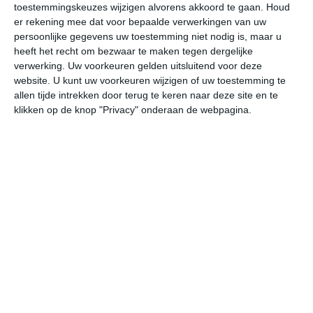
toestemmingskeuzes wijzigen alvorens akkoord te gaan.
Houd
W
er rekening mee dat voor bepaalde verwerkingen van uw
persoonlijke gegevens uw toestemming niet nodig is, maar u
do
vr
za
zo
ma
heeft het recht om bezwaar te maken tegen dergelijke
verwerking. Uw voorkeuren gelden uitsluitend voor deze
website. U kunt uw voorkeuren wijzigen of uw toestemming te
allen tijde intrekken door terug te keren naar deze site en te
17°
13°
17°
13°
18°
14°
18°
14°
18°
14°
klikken op de knop "Privacy" onderaan de webpagina.
15°C
16°C
16°C
15°C
14°C
14
11:00
14:00
17:00
20:00
23:00
02
11:00
14:00
17:00
20:00
23:00
02
WZW 2
WZW 2
W 2
WNW 2
NW 2
WN