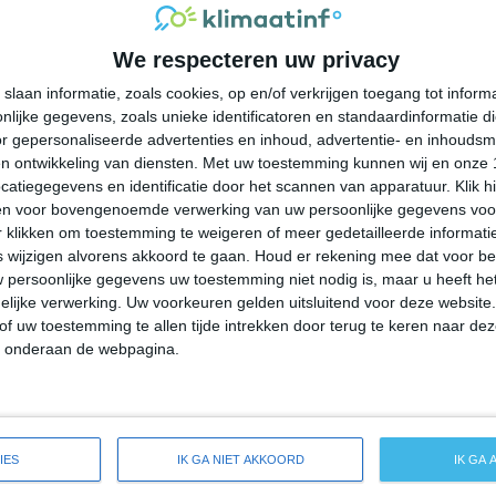
27°
14°
25°
14°
25°
14°
21°
14°
We respecteren uw privacy
16°C
21°C
24°C
21°C
17°C
slaan informatie, zoals cookies, op en/of verkrijgen toegang tot infor
lijke gegevens, zoals unieke identificatoren en standaardinformatie d
09:00
12:00
15:00
18:00
21:00
r gepersonaliseerde advertenties en inhoud, advertentie- en inhoudsm
n ontwikkeling van diensten.
Met uw toestemming kunnen wij en onze 
atiegegevens en identificatie door het scannen van apparatuur. Klik 
en voor bovengenoemde verwerking van uw persoonlijke gegevens voo
09:00
12:00
15:00
18:00
21:00
 klikken om toestemming te weigeren of meer gedetailleerde informatie
wijzigen alvorens akkoord te gaan.
Houd er rekening mee dat voor b
 persoonlijke gegevens uw toestemming niet nodig is, maar u heeft h
W 2
W 2
W 3
W 3
W 2
lijke verwerking. Uw voorkeuren gelden uitsluitend voor deze website
of uw toestemming te allen tijde intrekken door terug te keren naar deze
" onderaan de webpagina.
09:00
12:00
15:00
18:00
21:00
eide weersverwachting voor Millbrae
IES
IK GA NIET AKKOORD
IK GA