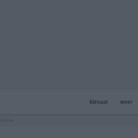
klimaat
weer
millbrae