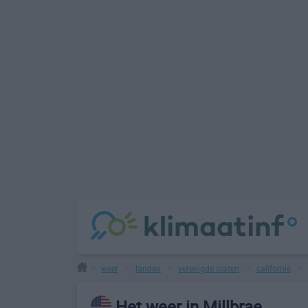
weer
landen
verenigde staten
californië
>
>
>
>
>
Het weer in Millbrae