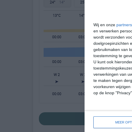
24°
14°
25°
13°
26°
14°
13°C
14°C
14°C
Wij en onze
partners
en verwerken persoon
00:00
03:00
06:00
wordt verzonden voo
doelgroepinzichten e
gebruikmaken van loc
toestemming te gev
00:00
03:00
06:00
U kunt ook hieronder
toestemmingskeuzes 
verwerkingen van uw
W 2
W 2
W 2
te maken tegen derge
voorkeuren wijzigen 
op de knop "Privacy
00:00
03:00
06:00
bekijk de uitgebr
MEER OPT