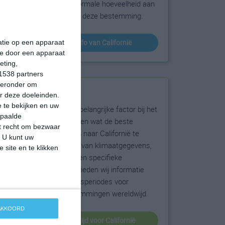
sneeuw en de normale hoeveelheid aan
zonneschijn voor deze bestemming.
klimaatinfo van Californië
matie op een apparaat
ie door een apparaat
eting,
1538 partners
hieronder om
Beste reistijd
r deze doeleinden.
 te bekijken en uw
Het weer is een belangrijke factor bij het
epaalde
reizen. Wil je weten wat de beste
et recht om bezwaar
maanden zijn om naar Californië te
. U kunt uw
reizen? Op basis van klimaatgegevens,
 site en te klikken
weersextremen en specifieke
weerinformatie bieden wij informatie
over de beste reisperiodes voor
duizenden bestemmingen wereldwijd.
 AKKOORD
beste reistijd voor Californië