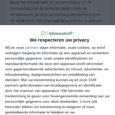
Bekijk het actuele weer in Lemoore Station en de
voorspelling voor de komende dagen, zoals de
temperaturen, de kans op neerslag, de windrichting en
de windkracht. Met deze weergegevens kun je zien wat
voor weer je kunt verwachten in Lemoore Station. Op
basis van de klimaatstatistieken beschrijven we het
weer per maand in Lemoore Station. Dit is geen
We respecteren uw privacy
langetermijnverwachting, maar geeft het gemiddelde
Wij en onze
partners
slaan informatie, zoals cookies, op en/of
weerbeeld voor alle maanden van het jaar. Wil je de
verkrijgen toegang tot informatie op een apparaat en verwerken
uitgebreide weersverwachting voor Lemoore Station
persoonlijke gegevens, zoals unieke identificatoren en
zien? Op de pagina met extra weerinformatie tonen we
standaardinformatie die door een apparaat wordt verzonden
voor gepersonaliseerde advertenties en inhoud, advertentie- en
de kans op sneeuw, de gevoelstemperatuur, de
inhoudsmeting, doelgroepinzichten en ontwikkeling van
zichtbaarheid, de UV-kracht, de luchtdruk en meer goede
diensten.
Met uw toestemming kunnen wij en onze 1538
weerinfo.
partners gebruikmaken van locatiegegevens en identificatie
door het scannen van apparatuur. Klik hieronder om
toestemming te geven voor bovengenoemde verwerking van uw
persoonlijke gegevens voor deze doeleinden. U kunt ook
35
N
°C
hieronder klikken om toestemming te weigeren of meer
L
gedetailleerde informatie te bekijken en uw