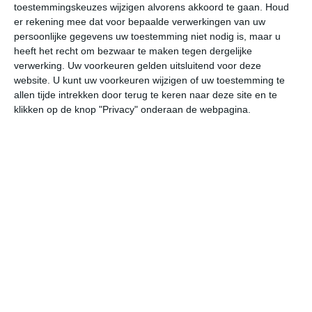
toestemmingskeuzes wijzigen alvorens akkoord te gaan.
Houd
W
er rekening mee dat voor bepaalde verwerkingen van uw
persoonlijke gegevens uw toestemming niet nodig is, maar u
vr
za
zo
ma
di
heeft het recht om bezwaar te maken tegen dergelijke
verwerking. Uw voorkeuren gelden uitsluitend voor deze
website. U kunt uw voorkeuren wijzigen of uw toestemming te
allen tijde intrekken door terug te keren naar deze site en te
40°
28°
40°
20°
41°
22°
41°
22°
40°
22°
klikken op de knop "Privacy" onderaan de webpagina.
26°C
24°C
21°C
27°C
34°C
39
00:00
03:00
06:00
09:00
12:00
15
00:00
03:00
06:00
09:00
12:00
15
NW 2
NNW 2
W 2
NNW 2
NW 1
NN