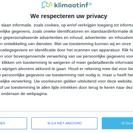
42°
25°
42°
25°
39°
24°
41°
22°
We respecteren uw privacy
28°C
35°C
40°C
40°C
34°C
slaan informatie, zoals cookies, op en/of verkrijgen toegang tot infor
lijke gegevens, zoals unieke identificatoren en standaardinformatie d
09:00
12:00
15:00
18:00
21:00
r gepersonaliseerde advertenties en inhoud, advertentie- en inhoudsm
n ontwikkeling van diensten.
Met uw toestemming kunnen wij en onze 
atiegegevens en identificatie door het scannen van apparatuur. Klik 
en voor bovengenoemde verwerking van uw persoonlijke gegevens voo
09:00
12:00
15:00
18:00
21:00
 klikken om toestemming te weigeren of meer gedetailleerde informatie
wijzigen alvorens akkoord te gaan.
Houd er rekening mee dat voor b
 persoonlijke gegevens uw toestemming niet nodig is, maar u heeft h
N 1
NO 1
N 2
NNW 2
WNW 2
lijke verwerking. Uw voorkeuren gelden uitsluitend voor deze website
of uw toestemming te allen tijde intrekken door terug te keren naar deze
" onderaan de webpagina.
09:00
12:00
15:00
18:00
21:00
e weersverwachting voor Kettleman City
IES
IK GA NIET AKKOORD
IK GA