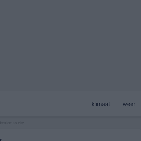
klimaat
weer
kettleman city
y