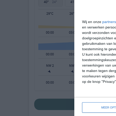
40°
24°
41°
23°
41°
24°
29°C
26°C
23°C
Wij en onze
partners
en verwerken persoon
00:00
03:00
06:00
wordt verzonden voo
doelgroepinzichten e
gebruikmaken van loc
toestemming te gev
00:00
03:00
06:00
U kunt ook hieronder
toestemmingskeuzes 
verwerkingen van uw
NW 2
NW 2
WNW 1
te maken tegen derge
voorkeuren wijzigen 
op de knop "Privacy
00:00
03:00
06:00
bekijk de uitgebreid
MEER OPT