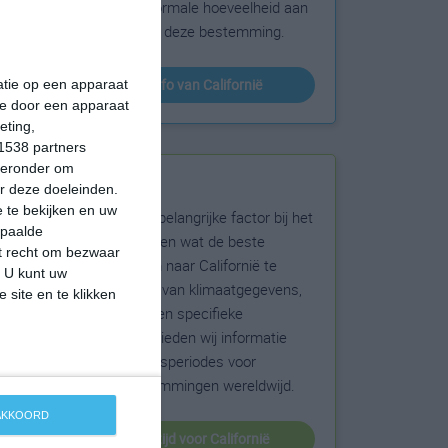
sneeuw en de normale hoeveelheid aan
zonneschijn voor deze bestemming.
klimaatinfo van Californië
matie op een apparaat
ie door een apparaat
eting,
1538 partners
hieronder om
Beste reistijd
r deze doeleinden.
 te bekijken en uw
Het weer is een belangrijke factor bij het
epaalde
reizen. Wil je weten wat de beste
et recht om bezwaar
maanden zijn om naar Californië te
. U kunt uw
reizen? Op basis van klimaatgegevens,
 site en te klikken
weersextremen en specifieke
weerinformatie bieden wij informatie
over de beste reisperiodes voor
duizenden bestemmingen wereldwijd.
 AKKOORD
beste reistijd voor Californië