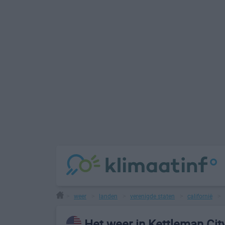
weer
landen
verenigde staten
californië
>
>
>
>
>
Het weer in Kettleman Cit