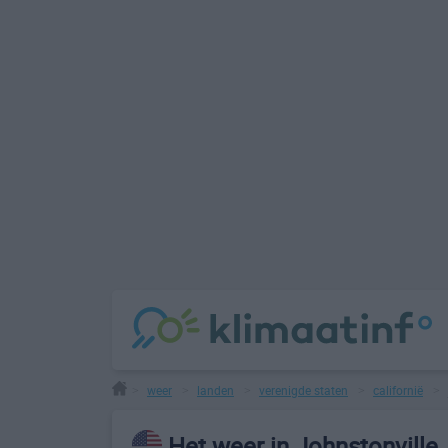
weer
landen
verenigde staten
californië
>
>
>
>
>
Het weer in Johnstonville