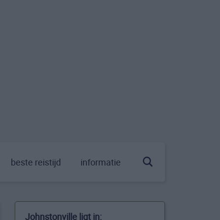
beste reistijd
informatie
Johnstonville ligt in: