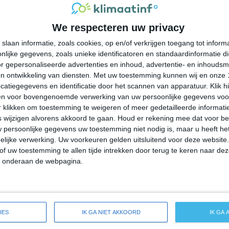
33°
13°
32°
13°
29°
12°
29°
11°
We respecteren uw privacy
37°C
35°C
27°C
21°C
16°C
slaan informatie, zoals cookies, op en/of verkrijgen toegang tot infor
lijke gegevens, zoals unieke identificatoren en standaardinformatie d
15:00
18:00
21:00
00:00
03:00
r gepersonaliseerde advertenties en inhoud, advertentie- en inhoudsm
n ontwikkeling van diensten.
Met uw toestemming kunnen wij en onze 
atiegegevens en identificatie door het scannen van apparatuur. Klik 
en voor bovengenoemde verwerking van uw persoonlijke gegevens voo
15:00
18:00
21:00
00:00
03:00
 klikken om toestemming te weigeren of meer gedetailleerde informatie
wijzigen alvorens akkoord te gaan.
Houd er rekening mee dat voor b
 persoonlijke gegevens uw toestemming niet nodig is, maar u heeft h
ZW 4
WZW 4
W 3
WNW 2
WNW 2
lijke verwerking. Uw voorkeuren gelden uitsluitend voor deze website
of uw toestemming te allen tijde intrekken door terug te keren naar deze
" onderaan de webpagina.
15:00
18:00
21:00
00:00
03:00
de weersverwachting voor Johnstonville
IES
IK GA NIET AKKOORD
IK GA