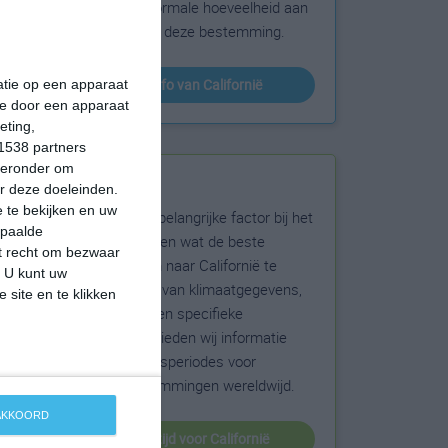
sneeuw en de normale hoeveelheid aan
zonneschijn voor deze bestemming.
klimaatinfo van Californië
matie op een apparaat
ie door een apparaat
eting,
1538 partners
hieronder om
Beste reistijd
r deze doeleinden.
 te bekijken en uw
Het weer is een belangrijke factor bij het
epaalde
reizen. Wil je weten wat de beste
et recht om bezwaar
maanden zijn om naar Californië te
. U kunt uw
reizen? Op basis van klimaatgegevens,
 site en te klikken
weersextremen en specifieke
weerinformatie bieden wij informatie
over de beste reisperiodes voor
duizenden bestemmingen wereldwijd.
 AKKOORD
beste reistijd voor Californië