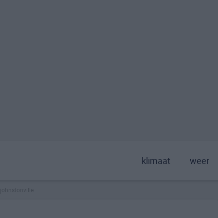
klimaat
weer
johnstonville