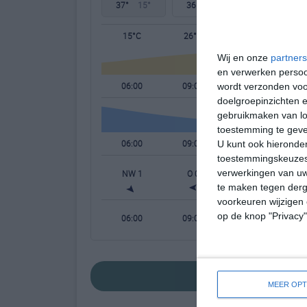
37°
15°
36°
13°
34°
13°
15°C
26°C
33°C
Wij en onze
partners
en verwerken persoon
06:00
09:00
12:00
wordt verzonden voo
doelgroepinzichten e
gebruikmaken van loc
toestemming te gev
06:00
09:00
12:00
U kunt ook hieronder
toestemmingskeuzes 
verwerkingen van uw
NW 1
O 0
ZW 2
W
te maken tegen derge
voorkeuren wijzigen 
op de knop "Privacy
06:00
09:00
12:00
bekijk de uitgebrei
MEER OPT