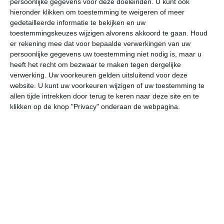
persoonlijke gegevens voor deze doeleinden. U kunt ook
10:00
13:00
16:00
19:00
22:00
01
hieronder klikken om toestemming te weigeren of meer
gedetailleerde informatie te bekijken en uw
toestemmingskeuzes wijzigen alvorens akkoord te gaan.
Houd
er rekening mee dat voor bepaalde verwerkingen van uw
bekijk de uitgebreide weersverwachting voor Huntington
persoonlijke gegevens uw toestemming niet nodig is, maar u
Beach
heeft het recht om bezwaar te maken tegen dergelijke
verwerking. Uw voorkeuren gelden uitsluitend voor deze
Het weer in januari
website. U kunt uw voorkeuren wijzigen of uw toestemming te
allen tijde intrekken door terug te keren naar deze site en te
In de maand januari ligt de gemiddelde
klikken op de knop "Privacy" onderaan de webpagina.
maximumtemperatuur in Huntington Beach rond de 19
graden Celsius. De gemiddelde minimumtemperatuur
komt in januari uit op 7 graden. Het aantal uren dat de
zon zichtbaar is ligt in januari op deze bestemming rond
de 7 uur per dag. Binnen de hele maand valt er
gedurende ongeveer 5 dagen neerslag. Als je kijkt naar
de langjarige gemiddeldes dan zorgt dat voor niet zoveel
neerslag deze maand.