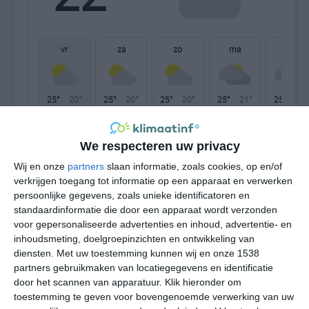
W
vr
za
zo
ma
di
25°
20°
25°
20°
25°
20°
25°
21°
25°
21°
23°C
24°C
25°C
23°C
21°C
21
We respecteren uw privacy
Wij en onze
partners
slaan informatie, zoals cookies, op en/of
10:00
13:00
16:00
19:00
22:00
01
verkrijgen toegang tot informatie op een apparaat en verwerken
persoonlijke gegevens, zoals unieke identificatoren en
standaardinformatie die door een apparaat wordt verzonden
voor gepersonaliseerde advertenties en inhoud, advertentie- en
10:00
13:00
16:00
19:00
22:00
01
inhoudsmeting, doelgroepinzichten en ontwikkeling van
diensten.
Met uw toestemming kunnen wij en onze 1538
partners gebruikmaken van locatiegegevens en identificatie
ZW 2
WZW 3
WZW 3
W 3
W 2
W
door het scannen van apparatuur. Klik hieronder om
toestemming te geven voor bovengenoemde verwerking van uw