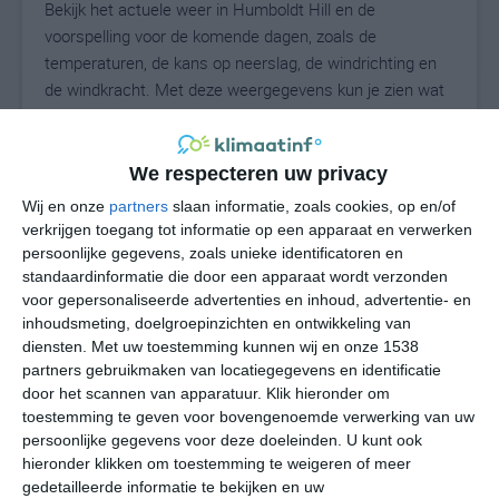
Bekijk het actuele weer in Humboldt Hill en de
voorspelling voor de komende dagen, zoals de
temperaturen, de kans op neerslag, de windrichting en
de windkracht. Met deze weergegevens kun je zien wat
voor weer je kunt verwachten in Humboldt Hill. Op basis
van de klimaatstatistieken beschrijven we het weer per
maand in Humboldt Hill. Dit is geen
We respecteren uw privacy
langetermijnverwachting, maar geeft het gemiddelde
Wij en onze
partners
slaan informatie, zoals cookies, op en/of
weerbeeld voor alle maanden van het jaar. Wil je de
verkrijgen toegang tot informatie op een apparaat en verwerken
uitgebreide weersverwachting voor Humboldt Hill zien?
persoonlijke gegevens, zoals unieke identificatoren en
Op de pagina met extra weerinformatie tonen we de
standaardinformatie die door een apparaat wordt verzonden
voor gepersonaliseerde advertenties en inhoud, advertentie- en
kans op sneeuw, de gevoelstemperatuur, de
inhoudsmeting, doelgroepinzichten en ontwikkeling van
zichtbaarheid, de UV-kracht, de luchtdruk en meer goede
diensten.
Met uw toestemming kunnen wij en onze 1538
weerinfo.
partners gebruikmaken van locatiegegevens en identificatie
door het scannen van apparatuur. Klik hieronder om
toestemming te geven voor bovengenoemde verwerking van uw
persoonlijke gegevens voor deze doeleinden. U kunt ook
14
N
°C
hieronder klikken om toestemming te weigeren of meer
L
gedetailleerde informatie te bekijken en uw