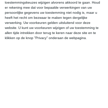
toestemmingskeuzes wijzigen alvorens akkoord te gaan.
Houd
W
er rekening mee dat voor bepaalde verwerkingen van uw
persoonlijke gegevens uw toestemming niet nodig is, maar u
undefined
ma
di
wo
do
heeft het recht om bezwaar te maken tegen dergelijke
verwerking. Uw voorkeuren gelden uitsluitend voor deze
website. U kunt uw voorkeuren wijzigen of uw toestemming te
allen tijde intrekken door terug te keren naar deze site en te
17°
11°
18°
11°
18°
11°
18°
12°
17°
12°
klikken op de knop "Privacy" onderaan de webpagina.
12°C
12°C
16°C
17°C
16°C
15
05:00
08:00
11:00
14:00
17:00
20
05:00
08:00
11:00
14:00
17:00
20
NNW 1
NNW 1
NW 2
NNW 3
NNW 3
NN