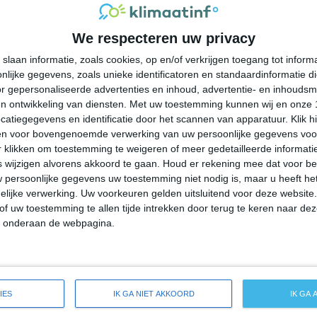
16°
10°
15°
11°
14°
11°
15°
11°
We respecteren uw privacy
15°C
15°C
16°C
16°C
14°C
slaan informatie, zoals cookies, op en/of verkrijgen toegang tot infor
lijke gegevens, zoals unieke identificatoren en standaardinformatie d
09:00
12:00
15:00
18:00
21:00
r gepersonaliseerde advertenties en inhoud, advertentie- en inhoudsm
n ontwikkeling van diensten.
Met uw toestemming kunnen wij en onze 
atiegegevens en identificatie door het scannen van apparatuur. Klik 
en voor bovengenoemde verwerking van uw persoonlijke gegevens voo
09:00
12:00
15:00
18:00
21:00
 klikken om toestemming te weigeren of meer gedetailleerde informatie
wijzigen alvorens akkoord te gaan.
Houd er rekening mee dat voor b
 persoonlijke gegevens uw toestemming niet nodig is, maar u heeft h
NW 2
NNW 3
NNW 2
NNW 2
NNW 2
lijke verwerking. Uw voorkeuren gelden uitsluitend voor deze website
of uw toestemming te allen tijde intrekken door terug te keren naar deze
" onderaan de webpagina.
09:00
12:00
15:00
18:00
21:00
ide weersverwachting voor Fort Bragg
IES
IK GA NIET AKKOORD
IK GA