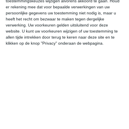
toestemmingskeuzes wijzigen alvorens akkoord te gaan.
Houd
er rekening mee dat voor bepaalde verwerkingen van uw
persoonlijke gegevens uw toestemming niet nodig is, maar u
vr
za
zo
ma
di
heeft het recht om bezwaar te maken tegen dergelijke
verwerking. Uw voorkeuren gelden uitsluitend voor deze
website. U kunt uw voorkeuren wijzigen of uw toestemming te
35°
15°
37°
18°
39°
20°
40°
20°
37°
19°
allen tijde intrekken door terug te keren naar deze site en te
klikken op de knop "Privacy" onderaan de webpagina.
23°C
20°C
19°C
22°C
29°C
35
00:00
03:00
06:00
09:00
12:00
15
00:00
03:00
06:00
09:00
12:00
15
NNW 2
NNW 1
NNW 1
NW 2
WNW 2
WN
00:00
03:00
06:00
09:00
12:00
15