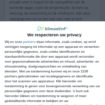
actuele weer in August en de voorspelling voor de
komende dagen, zoals de temperaturen, de kans op
neerslag, de windrichting en de windkracht. Met deze
weergegevens kun je zien wat voor weer je kunt
verwachten in August. Op basis van de
klimaatstatistieken beschrijven we het weer per maand
We respecteren uw privacy
in August. Dit is geen langetermijnverwachting, maar
geeft het gemiddelde weerbeeld voor alle maanden van
Wij en onze
partners
slaan informatie, zoals cookies, op en/of
het jaar. Wil je de uitgebreide weersverwachting voor
verkrijgen toegang tot informatie op een apparaat en verwerken
persoonlijke gegevens, zoals unieke identificatoren en
August zien? Op de pagina met extra weerinformatie
standaardinformatie die door een apparaat wordt verzonden
tonen we de kans op sneeuw, de gevoelstemperatuur,
voor gepersonaliseerde advertenties en inhoud, advertentie- en
de zichtbaarheid, de UV-kracht, de luchtdruk en meer
inhoudsmeting, doelgroepinzichten en ontwikkeling van
goede weerinfo.
diensten.
Met uw toestemming kunnen wij en onze 1538
partners gebruikmaken van locatiegegevens en identificatie
door het scannen van apparatuur. Klik hieronder om
toestemming te geven voor bovengenoemde verwerking van uw
26
N
°C
persoonlijke gegevens voor deze doeleinden. U kunt ook
hieronder klikken om toestemming te weigeren of meer
L
gedetailleerde informatie te bekijken en uw
W