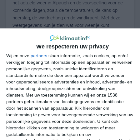
het actuele weer in Alpaugh en de voorspelling voor de
komende dagen, zoals de temperaturen, de kans op
neerslag, de windrichting en de windkracht. Met deze
weergegevens kun je zien wat voor weer je kunt
verwachten in Alpaugh. Op basis van de
klimaatstatistieken beschrijven we het weer per maand
We respecteren uw privacy
in Alpaugh. Dit is geen langetermijnverwachting, maar
geeft het gemiddelde weerbeeld voor alle maanden van
Wij en onze
partners
slaan informatie, zoals cookies, op en/of
het jaar. Wil je de uitgebreide weersverwachting voor
verkrijgen toegang tot informatie op een apparaat en verwerken
persoonlijke gegevens, zoals unieke identificatoren en
Alpaugh zien? Op de pagina met extra weerinformatie
standaardinformatie die door een apparaat wordt verzonden
tonen we de kans op sneeuw, de gevoelstemperatuur,
voor gepersonaliseerde advertenties en inhoud, advertentie- en
de zichtbaarheid, de UV-kracht, de luchtdruk en meer
inhoudsmeting, doelgroepinzichten en ontwikkeling van
goede weerinfo.
diensten.
Met uw toestemming kunnen wij en onze 1538
partners gebruikmaken van locatiegegevens en identificatie
door het scannen van apparatuur. Klik hieronder om
toestemming te geven voor bovengenoemde verwerking van uw
36
N
°C
persoonlijke gegevens voor deze doeleinden. U kunt ook
hieronder klikken om toestemming te weigeren of meer
L
gedetailleerde informatie te bekijken en uw
W