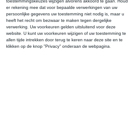
toestemmingskeuzes wijzigen alvorens akkoord te gaan.
Houd
er rekening mee dat voor bepaalde verwerkingen van uw
persoonlijke gegevens uw toestemming niet nodig is, maar u
undefined
ma
di
wo
do
heeft het recht om bezwaar te maken tegen dergelijke
verwerking. Uw voorkeuren gelden uitsluitend voor deze
website. U kunt uw voorkeuren wijzigen of uw toestemming te
40°
28°
41°
21°
39°
22°
37°
21°
36°
20°
allen tijde intrekken door terug te keren naar deze site en te
klikken op de knop "Privacy" onderaan de webpagina.
27°C
24°C
22°C
28°C
36°C
40
00:00
03:00
06:00
09:00
12:00
15
00:00
03:00
06:00
09:00
12:00
15
W 1
WZW 1
W 1
NW 1
WNW 1
WN
00:00
03:00
06:00
09:00
12:00
15