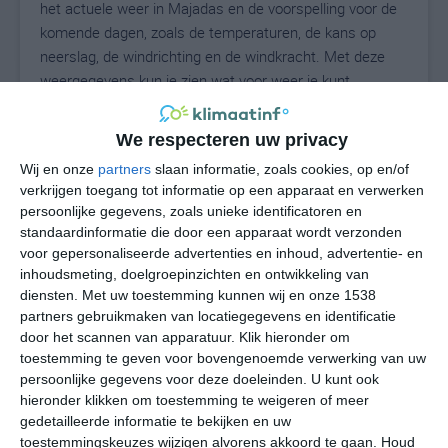
het actuele weer in Majadas en de voorspelling voor de
komende dagen, zoals de temperaturen, de kans op
neerslag, de windrichting en de windkracht. Met deze
weergegevens kun je zien wat voor weer je kunt
verwachten in Majadas. Op basis van de
klimaatstatistieken beschrijven we het weer per maand
We respecteren uw privacy
in Majadas. Dit is geen langetermijnverwachting, maar
Wij en onze
partners
slaan informatie, zoals cookies, op en/of
geeft het gemiddelde weerbeeld voor alle maanden van
verkrijgen toegang tot informatie op een apparaat en verwerken
het jaar. Wil je de uitgebreide weersverwachting voor
persoonlijke gegevens, zoals unieke identificatoren en
Majadas zien? Op de pagina met extra weerinformatie
standaardinformatie die door een apparaat wordt verzonden
tonen we de kans op sneeuw, de gevoelstemperatuur,
voor gepersonaliseerde advertenties en inhoud, advertentie- en
de zichtbaarheid, de UV-kracht, de luchtdruk en meer
inhoudsmeting, doelgroepinzichten en ontwikkeling van
goede weerinfo.
diensten.
Met uw toestemming kunnen wij en onze 1538
partners gebruikmaken van locatiegegevens en identificatie
door het scannen van apparatuur. Klik hieronder om
toestemming te geven voor bovengenoemde verwerking van uw
36
persoonlijke gegevens voor deze doeleinden. U kunt ook
N
°C
hieronder klikken om toestemming te weigeren of meer
L
gedetailleerde informatie te bekijken en uw
W
toestemmingskeuzes wijzigen alvorens akkoord te gaan.
Houd