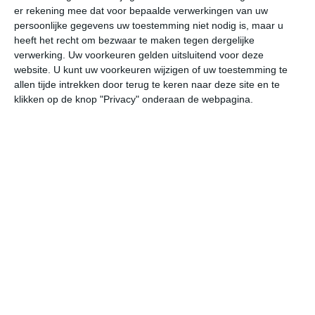
er rekening mee dat voor bepaalde verwerkingen van uw
persoonlijke gegevens uw toestemming niet nodig is, maar u
za
zo
ma
di
wo
heeft het recht om bezwaar te maken tegen dergelijke
verwerking. Uw voorkeuren gelden uitsluitend voor deze
website. U kunt uw voorkeuren wijzigen of uw toestemming te
allen tijde intrekken door terug te keren naar deze site en te
39°
28°
35°
23°
36°
20°
37°
20°
39°
21°
klikken op de knop "Privacy" onderaan de webpagina.
33°C
28°C
26°C
23°C
24°C
31
22:00
01:00
04:00
07:00
10:00
13
22:00
01:00
04:00
07:00
10:00
13
WNW 3
WZW 3
ZW 3
WZW 2
WZW 2
WZ
22:00
01:00
04:00
07:00
10:00
13