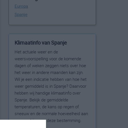
Europa
Spanje
Klimaatinfo van Spanje
Het actuele weer en de
weersvoorspelling voor de komende
dagen of weken zeggen niets over hoe
het weer in andere maanden kan zijn.
Wil je een indicatie hebben van hoe het
weer gemiddeld is in Spanje? Daarvoor
hebben wij handige klimaatinfo over
Spanje. Bekijk de gemiddelde
temperaturen, de kans op regen of
sneeuw en de normale hoeveelheid aan
zonneschijn voor deze bestemming.