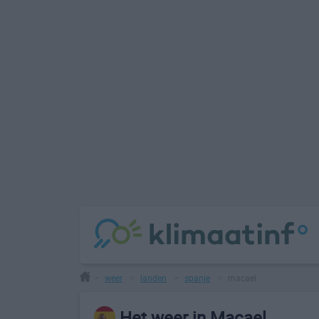
weer
landen
spanje
macael
>
>
>
>
Het weer in Macael