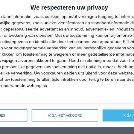
33°
20°
32°
21°
34°
22°
34°
24°
We respecteren uw privacy
24°C
22°C
22°C
29°C
32°C
slaan informatie, zoals cookies, op en/of verkrijgen toegang tot infor
lijke gegevens, zoals unieke identificatoren en standaardinformatie d
r gepersonaliseerde advertenties en inhoud, advertentie- en inhoudsm
n ontwikkeling van diensten.
Met uw toestemming kunnen wij en onze 
02:00
05:00
08:00
11:00
14:00
atiegegevens en identificatie door het scannen van apparatuur. Klik 
en voor bovengenoemde verwerking van uw persoonlijke gegevens voo
 klikken om toestemming te weigeren of meer gedetailleerde informatie
wijzigen alvorens akkoord te gaan.
Houd er rekening mee dat voor b
02:00
05:00
08:00
11:00
14:00
 persoonlijke gegevens uw toestemming niet nodig is, maar u heeft h
lijke verwerking. Uw voorkeuren gelden uitsluitend voor deze website
NW 1
WNW 2
W 1
O 2
O 3
of uw toestemming te allen tijde intrekken door terug te keren naar deze
" onderaan de webpagina.
02:00
05:00
08:00
11:00
14:00
IES
IK GA NIET AKKOORD
IK GA
reide weersverwachting voor Macael