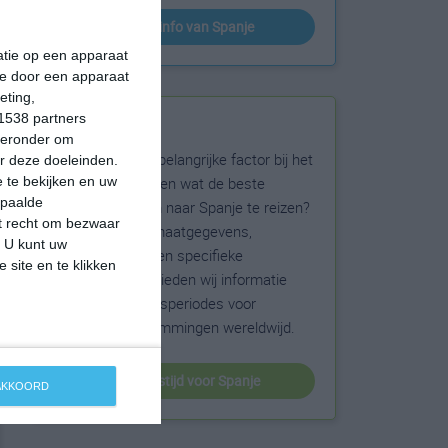
klimaatinfo van Spanje
matie op een apparaat
ie door een apparaat
eting,
1538 partners
Beste reistijd
hieronder om
Het weer is een belangrijke factor bij het
r deze doeleinden.
reizen. Wil je weten wat de beste
 te bekijken en uw
epaalde
maanden zijn om naar Spanje te reizen?
et recht om bezwaar
Op basis van klimaatgegevens,
. U kunt uw
weersextremen en specifieke
 site en te klikken
weerinformatie bieden wij informatie
over de beste reisperiodes voor
duizenden bestemmingen wereldwijd.
beste reistijd voor Spanje
 AKKOORD