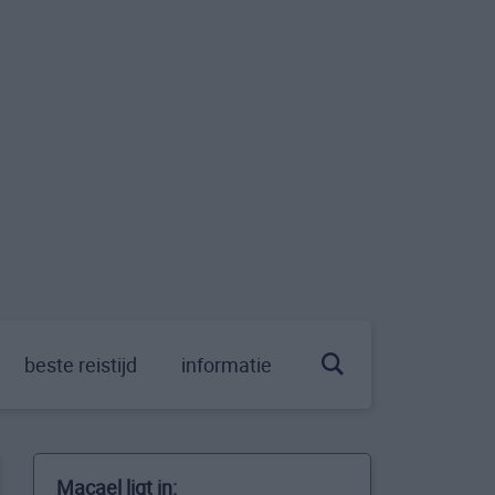
beste reistijd
informatie
Macael ligt in: