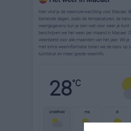
Hier vind je de weersverwachting voor Macael. Be
komende dagen, zoals de temperaturen, de kans 
weergegevens kun je zien wat voor weer je kunt 
beschrijven we het weer per maand in Macael. D
weerbeeld voor alle maanden van het jaar. Wil j
met extra weerinformatie tonen we de kans op s
luchtdruk en meer goede weerinfo.
28
°C
undefined
ma
di