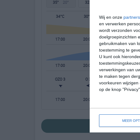
35°
20°
32°
22°
35°
22°
34°C
30°C
25°C
Wij en onze
partners
en verwerken persoon
wordt verzonden voo
doelgroepinzichten e
17:00
20:00
23:00
gebruikmaken van loc
toestemming te gev
U kunt ook hieronder
toestemmingskeuzes 
17:00
20:00
23:00
verwerkingen van uw
te maken tegen derge
OZO 3
O 3
ONO 1
W
voorkeuren wijzigen 
op de knop "Privacy
17:00
20:00
23:00
MEER OPT
bekijk de uitgeb