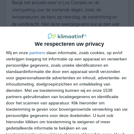
Bekijk het actuele weer in Los Corrales en de
voorspelling voor de komende dagen, zoals de
temperaturen, de kans op neerslag, de windrichting en
de windkracht. Met deze weergegevens kun je zien wat
voor weer je kunt verwachten in Los Corrales. Op basis
van de klimaatstatistieken beschrijven we het weer per
We respecteren uw privacy
maand in Los Corrales. Dit is geen
langetermijnverwachting, maar geeft het gemiddelde
Wij en onze
partners
slaan informatie, zoals cookies, op en/of
verkrijgen toegang tot informatie op een apparaat en verwerken
weerbeeld voor alle maanden van het jaar. Wil je de
persoonlijke gegevens, zoals unieke identificatoren en
uitgebreide weersverwachting voor Los Corrales zien?
standaardinformatie die door een apparaat wordt verzonden
Op de pagina met extra weerinformatie tonen we de
voor gepersonaliseerde advertenties en inhoud, advertentie- en
kans op sneeuw, de gevoelstemperatuur, de
inhoudsmeting, doelgroepinzichten en ontwikkeling van
zichtbaarheid, de UV-kracht, de luchtdruk en meer goede
diensten.
Met uw toestemming kunnen wij en onze 1538
weerinfo.
partners gebruikmaken van locatiegegevens en identificatie
door het scannen van apparatuur. Klik hieronder om
toestemming te geven voor bovengenoemde verwerking van uw
persoonlijke gegevens voor deze doeleinden. U kunt ook
29
N
hieronder klikken om toestemming te weigeren of meer
°C
gedetailleerde informatie te bekijken en uw
L