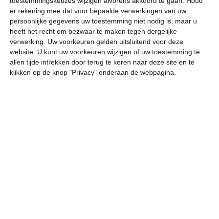
toestemmingskeuzes wijzigen alvorens akkoord te gaan.
Houd
W
er rekening mee dat voor bepaalde verwerkingen van uw
persoonlijke gegevens uw toestemming niet nodig is, maar u
heeft het recht om bezwaar te maken tegen dergelijke
undefined
ma
di
wo
do
verwerking. Uw voorkeuren gelden uitsluitend voor deze
website. U kunt uw voorkeuren wijzigen of uw toestemming te
allen tijde intrekken door terug te keren naar deze site en te
37°
22°
35°
22°
37°
20°
35°
20°
34°
24°
klikken op de knop "Privacy" onderaan de webpagina.
22°C
27°C
34°C
37°C
35°C
29
07:00
10:00
13:00
16:00
19:00
22
07:00
10:00
13:00
16:00
19:00
22
ZZO 1
NNO 1
O 1
W 2
W 3
W