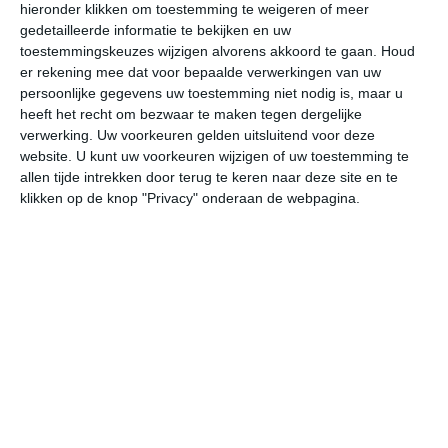
hieronder klikken om toestemming te weigeren of meer
gedetailleerde informatie te bekijken en uw
toestemmingskeuzes wijzigen alvorens akkoord te gaan.
Houd
bekijk de uitgebreide weersverwachting voor Loarre
er rekening mee dat voor bepaalde verwerkingen van uw
persoonlijke gegevens uw toestemming niet nodig is, maar u
heeft het recht om bezwaar te maken tegen dergelijke
Het weer in januari
verwerking. Uw voorkeuren gelden uitsluitend voor deze
website. U kunt uw voorkeuren wijzigen of uw toestemming te
In de maand januari ligt de gemiddelde
allen tijde intrekken door terug te keren naar deze site en te
maximumtemperatuur in Loarre rond de 8 graden
klikken op de knop "Privacy" onderaan de webpagina.
Celsius. De gemiddelde minimumtemperatuur komt in
januari uit op 1 graden. Het aantal uren dat de zon
zichtbaar is ligt in januari op deze bestemming rond de 3
uur per dag. Binnen de hele maand valt er gedurende
ongeveer 14 dagen neerslag. Als je kijkt naar de
langjarige gemiddeldes dan zorgt dat voor een redelijke
hoeveelheid neerslag gedurende deze maand.
Het weer in februari
In de maand februari ligt de gemiddelde