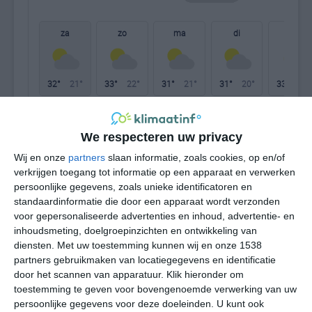
za
zo
ma
di
wo
32°
21°
33°
22°
31°
21°
31°
20°
33°
21°
30°C
32°C
25°C
26°C
22°C
22
We respecteren uw privacy
Wij en onze
partners
slaan informatie, zoals cookies, op en/of
12:00
15:00
18:00
21:00
00:00
03
verkrijgen toegang tot informatie op een apparaat en verwerken
persoonlijke gegevens, zoals unieke identificatoren en
standaardinformatie die door een apparaat wordt verzonden
voor gepersonaliseerde advertenties en inhoud, advertentie- en
12:00
15:00
18:00
21:00
00:00
03
inhoudsmeting, doelgroepinzichten en ontwikkeling van
diensten.
Met uw toestemming kunnen wij en onze 1538
ZZO 3
ZZO 4
OZO 3
NO 2
ONO 2
ON
partners gebruikmaken van locatiegegevens en identificatie
door het scannen van apparatuur. Klik hieronder om
toestemming te geven voor bovengenoemde verwerking van uw
12:00
15:00
18:00
21:00
00:00
03
persoonlijke gegevens voor deze doeleinden. U kunt ook