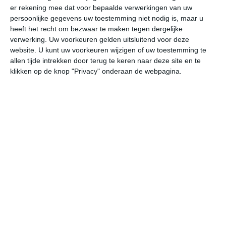
er rekening mee dat voor bepaalde verwerkingen van uw
persoonlijke gegevens uw toestemming niet nodig is, maar u
vr
za
zo
ma
di
heeft het recht om bezwaar te maken tegen dergelijke
verwerking. Uw voorkeuren gelden uitsluitend voor deze
website. U kunt uw voorkeuren wijzigen of uw toestemming te
allen tijde intrekken door terug te keren naar deze site en te
36°
24°
36°
23°
38°
22°
35°
23°
36°
23°
klikken op de knop "Privacy" onderaan de webpagina.
30°C
26°C
24°C
23°C
26°C
32
21:00
00:00
03:00
06:00
09:00
12
21:00
00:00
03:00
06:00
09:00
12
ZO 3
O 1
ONO 2
O 2
O 2
ZO
21:00
00:00
03:00
06:00
09:00
12