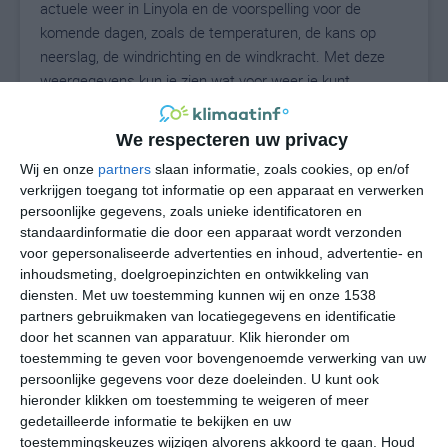
actuele weer in Linyola en de voorspelling voor de
komende dagen, zoals de temperaturen, de kans op
neerslag, de windrichting en de windkracht. Met deze
weergegevens kun je zien wat voor weer je kunt
verwachten in Linyola. Op basis van de
klimaatstatistieken beschrijven we het weer per maand
We respecteren uw privacy
in Linyola. Dit is geen langetermijnverwachting, maar
Wij en onze
partners
slaan informatie, zoals cookies, op en/of
geeft het gemiddelde weerbeeld voor alle maanden van
verkrijgen toegang tot informatie op een apparaat en verwerken
het jaar. Wil je de uitgebreide weersverwachting voor
persoonlijke gegevens, zoals unieke identificatoren en
Linyola zien? Op de pagina met extra weerinformatie
standaardinformatie die door een apparaat wordt verzonden
tonen we de kans op sneeuw, de gevoelstemperatuur,
voor gepersonaliseerde advertenties en inhoud, advertentie- en
de zichtbaarheid, de UV-kracht, de luchtdruk en meer
inhoudsmeting, doelgroepinzichten en ontwikkeling van
goede weerinfo.
diensten.
Met uw toestemming kunnen wij en onze 1538
partners gebruikmaken van locatiegegevens en identificatie
door het scannen van apparatuur. Klik hieronder om
toestemming te geven voor bovengenoemde verwerking van uw
31
persoonlijke gegevens voor deze doeleinden. U kunt ook
N
°C
hieronder klikken om toestemming te weigeren of meer
L
gedetailleerde informatie te bekijken en uw
W
toestemmingskeuzes wijzigen alvorens akkoord te gaan.
Houd