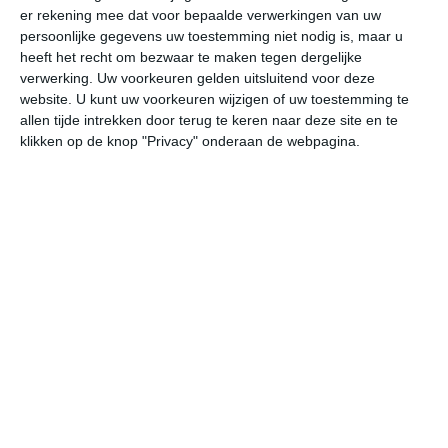
er rekening mee dat voor bepaalde verwerkingen van uw
persoonlijke gegevens uw toestemming niet nodig is, maar u
vr
za
zo
ma
di
heeft het recht om bezwaar te maken tegen dergelijke
verwerking. Uw voorkeuren gelden uitsluitend voor deze
website. U kunt uw voorkeuren wijzigen of uw toestemming te
allen tijde intrekken door terug te keren naar deze site en te
25°
14°
27°
17°
25°
20°
25°
20°
27°
19°
klikken op de knop "Privacy" onderaan de webpagina.
23°C
19°C
17°C
16°C
17°C
23
20:00
23:00
02:00
05:00
08:00
11
20:00
23:00
02:00
05:00
08:00
11
NO 2
ZO 1
Z 1
ZZW 1
Z 1
NO
20:00
23:00
02:00
05:00
08:00
11