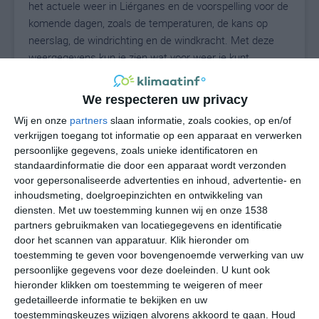
het actuele weer in Liérganes en de voorspelling voor de
komende dagen, zoals de temperaturen, de kans op
neerslag, de windrichting en de windkracht. Met deze
weergegevens kun je zien wat voor weer je kunt
verwachten in Liérganes. Op basis van de
klimaatstatistieken beschrijven we het weer per maand
We respecteren uw privacy
in Liérganes. Dit is geen langetermijnverwachting, maar
Wij en onze
partners
slaan informatie, zoals cookies, op en/of
geeft het gemiddelde weerbeeld voor alle maanden van
verkrijgen toegang tot informatie op een apparaat en verwerken
het jaar. Wil je de uitgebreide weersverwachting voor
persoonlijke gegevens, zoals unieke identificatoren en
Liérganes zien? Op de pagina met extra weerinformatie
standaardinformatie die door een apparaat wordt verzonden
tonen we de kans op sneeuw, de gevoelstemperatuur,
voor gepersonaliseerde advertenties en inhoud, advertentie- en
de zichtbaarheid, de UV-kracht, de luchtdruk en meer
inhoudsmeting, doelgroepinzichten en ontwikkeling van
goede weerinfo.
diensten.
Met uw toestemming kunnen wij en onze 1538
partners gebruikmaken van locatiegegevens en identificatie
door het scannen van apparatuur. Klik hieronder om
toestemming te geven voor bovengenoemde verwerking van uw
22
persoonlijke gegevens voor deze doeleinden. U kunt ook
N
°C
hieronder klikken om toestemming te weigeren of meer
L
gedetailleerde informatie te bekijken en uw
W
toestemmingskeuzes wijzigen alvorens akkoord te gaan.
Houd