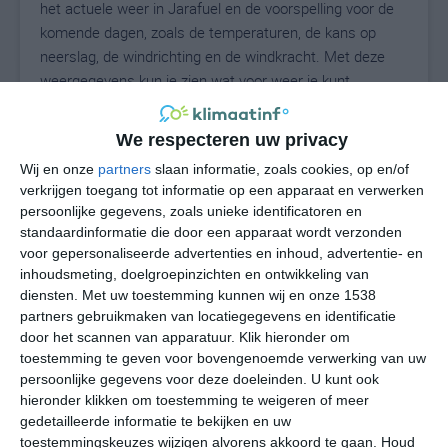
het actuele weer in Jarafuel en de voorspelling voor de
komende dagen, zoals de temperaturen, de kans op
neerslag, de windrichting en de windkracht. Met deze
weergegevens kun je zien wat voor weer je kunt
verwachten in Jarafuel. Op basis van de
klimaatstatistieken beschrijven we het weer per maand
We respecteren uw privacy
in Jarafuel. Dit is geen langetermijnverwachting, maar
Wij en onze
partners
slaan informatie, zoals cookies, op en/of
geeft het gemiddelde weerbeeld voor alle maanden van
verkrijgen toegang tot informatie op een apparaat en verwerken
het jaar. Wil je de uitgebreide weersverwachting voor
persoonlijke gegevens, zoals unieke identificatoren en
Jarafuel zien? Op de pagina met extra weerinformatie
standaardinformatie die door een apparaat wordt verzonden
tonen we de kans op sneeuw, de gevoelstemperatuur,
voor gepersonaliseerde advertenties en inhoud, advertentie- en
de zichtbaarheid, de UV-kracht, de luchtdruk en meer
inhoudsmeting, doelgroepinzichten en ontwikkeling van
goede weerinfo.
diensten.
Met uw toestemming kunnen wij en onze 1538
partners gebruikmaken van locatiegegevens en identificatie
door het scannen van apparatuur. Klik hieronder om
toestemming te geven voor bovengenoemde verwerking van uw
27
persoonlijke gegevens voor deze doeleinden. U kunt ook
N
°C
hieronder klikken om toestemming te weigeren of meer
L
gedetailleerde informatie te bekijken en uw
W
toestemmingskeuzes wijzigen alvorens akkoord te gaan.
Houd