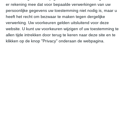
er rekening mee dat voor bepaalde verwerkingen van uw
persoonlijke gegevens uw toestemming niet nodig is, maar u
vr
za
zo
ma
di
heeft het recht om bezwaar te maken tegen dergelijke
verwerking. Uw voorkeuren gelden uitsluitend voor deze
website. U kunt uw voorkeuren wijzigen of uw toestemming te
allen tijde intrekken door terug te keren naar deze site en te
35°
20°
37°
21°
35°
21°
32°
20°
33°
22°
klikken op de knop "Privacy" onderaan de webpagina.
28°C
34°C
35°C
32°C
27°C
24
11:00
14:00
17:00
20:00
23:00
02
11:00
14:00
17:00
20:00
23:00
02
ZO 1
ZZO 2
ZZO 3
Z 4
ZZO 2
ZZ
11:00
14:00
17:00
20:00
23:00
02