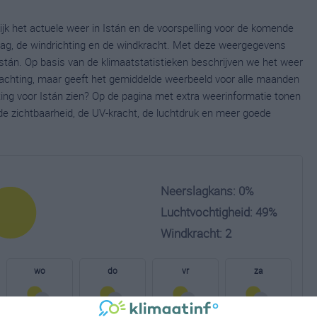
ijk het actuele weer in Istán en de voorspelling voor de komende
lag, de windrichting en de windkracht. Met deze weergegevens
Istán. Op basis van de klimaatstatistieken beschrijven we het weer
wachting, maar geeft het gemiddelde weerbeeld voor alle maanden
ting voor Istán zien? Op de pagina met extra weerinformatie tonen
e zichtbaarheid, de UV-kracht, de luchtdruk en meer goede
Neerslagkans: 0%
Luchtvochtigheid: 49%
Windkracht: 2
wo
do
vr
za