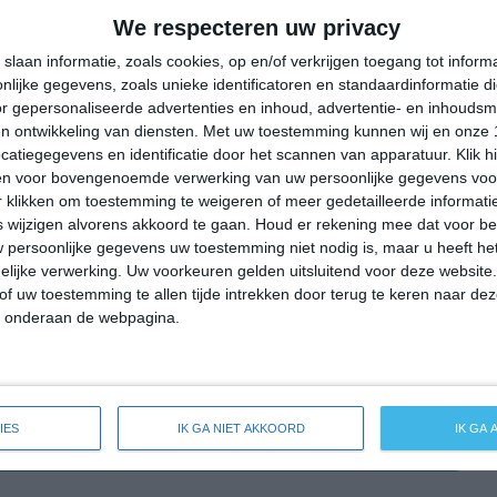
32°
23°
29°
24°
27°
24°
26°
24°
We respecteren uw privacy
22°C
22°C
22°C
28°C
32°C
slaan informatie, zoals cookies, op en/of verkrijgen toegang tot infor
lijke gegevens, zoals unieke identificatoren en standaardinformatie d
r gepersonaliseerde advertenties en inhoud, advertentie- en inhoudsm
n ontwikkeling van diensten.
Met uw toestemming kunnen wij en onze 
02:00
05:00
08:00
11:00
14:00
atiegegevens en identificatie door het scannen van apparatuur. Klik 
en voor bovengenoemde verwerking van uw persoonlijke gegevens voo
 klikken om toestemming te weigeren of meer gedetailleerde informatie
wijzigen alvorens akkoord te gaan.
Houd er rekening mee dat voor b
02:00
05:00
08:00
11:00
14:00
 persoonlijke gegevens uw toestemming niet nodig is, maar u heeft h
lijke verwerking. Uw voorkeuren gelden uitsluitend voor deze website
NW 1
WNW 1
NW 1
OZO 2
ZZO 3
of uw toestemming te allen tijde intrekken door terug te keren naar deze
" onderaan de webpagina.
02:00
05:00
08:00
11:00
14:00
IES
IK GA NIET AKKOORD
IK GA
breide weersverwachting voor Istán