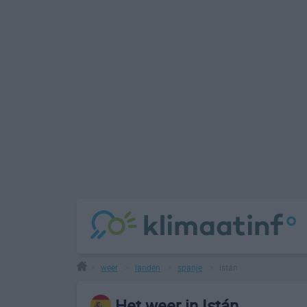
weer
landen
spanje
istán
>
>
>
>
Het weer in Istán