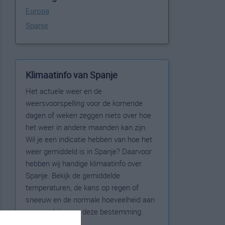
Europa
Spanje
Klimaatinfo van Spanje
Het actuele weer en de
weersvoorspelling voor de komende
dagen of weken zeggen niets over hoe
het weer in andere maanden kan zijn.
Wil je een indicatie hebben van hoe het
weer gemiddeld is in Spanje? Daarvoor
hebben wij handige klimaatinfo over
Spanje. Bekijk de gemiddelde
temperaturen, de kans op regen of
sneeuw en de normale hoeveelheid aan
zonneschijn voor deze bestemming.