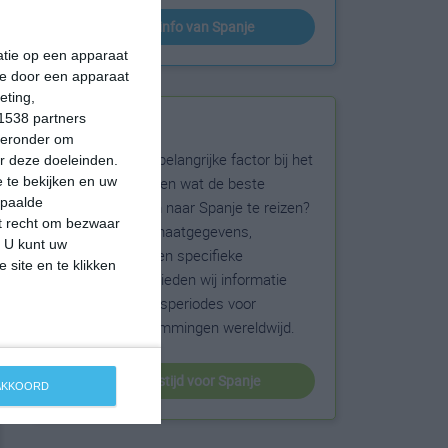
klimaatinfo van Spanje
matie op een apparaat
ie door een apparaat
eting,
1538 partners
Beste reistijd
hieronder om
Het weer is een belangrijke factor bij het
r deze doeleinden.
reizen. Wil je weten wat de beste
 te bekijken en uw
epaalde
maanden zijn om naar Spanje te reizen?
et recht om bezwaar
Op basis van klimaatgegevens,
. U kunt uw
weersextremen en specifieke
 site en te klikken
weerinformatie bieden wij informatie
over de beste reisperiodes voor
duizenden bestemmingen wereldwijd.
beste reistijd voor Spanje
 AKKOORD