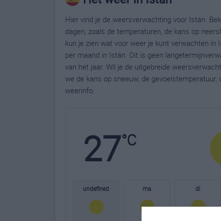
Hier vind je de weersverwachting voor Istán. Bek
dagen, zoals de temperaturen, de kans op neers
kun je zien wat voor weer je kunt verwachten in 
per maand in Istán. Dit is geen langetermijnver
van het jaar. Wil je de uitgebreide weersverwach
we de kans op sneeuw, de gevoelstemperatuur, d
weerinfo.
27
°C
undefined
ma
di