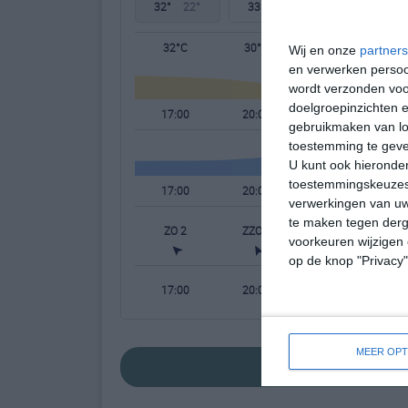
32°
22°
33°
22°
33°
21°
32°C
30°C
24°C
Wij en onze
partners
en verwerken persoon
wordt verzonden voo
doelgroepinzichten e
17:00
20:00
23:00
gebruikmaken van loc
toestemming te gev
U kunt ook hieronder
toestemmingskeuzes 
17:00
20:00
23:00
verwerkingen van uw
te maken tegen derge
ZO 2
ZZO 2
NNW 1
voorkeuren wijzigen 
op de knop "Privacy
17:00
20:00
23:00
MEER OPT
bekijk de uitge