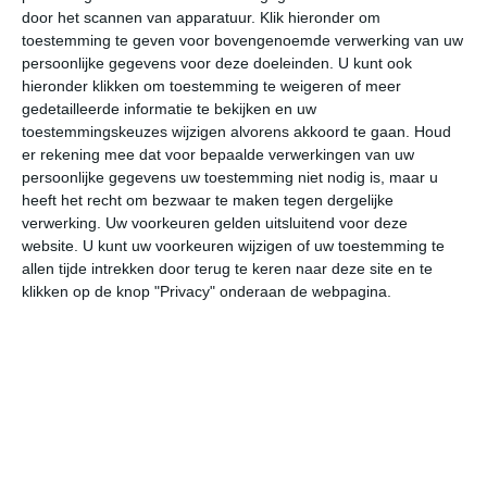
door het scannen van apparatuur. Klik hieronder om
toestemming te geven voor bovengenoemde verwerking van uw
36°
20°
36°
21°
36°
20°
35°
20°
35°
18°
persoonlijke gegevens voor deze doeleinden. U kunt ook
hieronder klikken om toestemming te weigeren of meer
34°C
36°C
32°C
27°C
23°C
22
gedetailleerde informatie te bekijken en uw
toestemmingskeuzes wijzigen alvorens akkoord te gaan.
Houd
er rekening mee dat voor bepaalde verwerkingen van uw
persoonlijke gegevens uw toestemming niet nodig is, maar u
14:00
17:00
20:00
23:00
02:00
05
heeft het recht om bezwaar te maken tegen dergelijke
verwerking. Uw voorkeuren gelden uitsluitend voor deze
website. U kunt uw voorkeuren wijzigen of uw toestemming te
allen tijde intrekken door terug te keren naar deze site en te
14:00
17:00
20:00
23:00
02:00
05
klikken op de knop "Privacy" onderaan de webpagina.
ZZW 2
Z 3
ZZW 3
NNO 1
NNO 2
NN
14:00
17:00
20:00
23:00
02:00
05