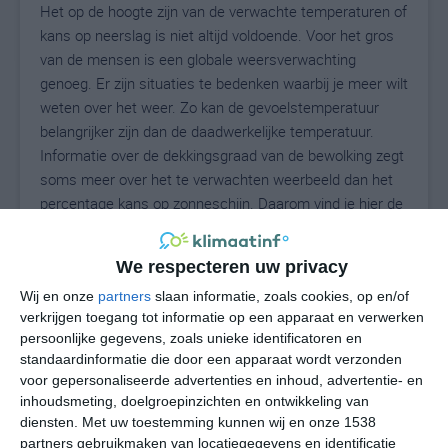
Het op de hoogte zijn van de verwachte temperaturen of
kans op neerslag is niet altijd voldoende. Voor het gros
van de mensen is een globale weersverwachting
genoeg. Er zijn situaties te bedenken waarbij je meer wilt
weten over het weer. Zo kan de gevoelstemperatuur
belangrijker zijn dan de daadwerkelijke temperatuur.
Informatie over de dekkingsgraad van de bewolking zegt
soms meer over het te verwachten weerbeeld dan het
percentage kans op zonneschijn. Daarom vind je hier de
uitgebreide weersvoorspelling voor Huéscar.
We respecteren uw privacy
Wij en onze
partners
slaan informatie, zoals cookies, op en/of
28
N
°C
verkrijgen toegang tot informatie op een apparaat en verwerken
persoonlijke gegevens, zoals unieke identificatoren en
L
standaardinformatie die door een apparaat wordt verzonden
W
voor gepersonaliseerde advertenties en inhoud, advertentie- en
inhoudsmeting, doelgroepinzichten en ontwikkeling van
diensten.
Met uw toestemming kunnen wij en onze 1538
vr
za
zo
ma
di
partners gebruikmaken van locatiegegevens en identificatie