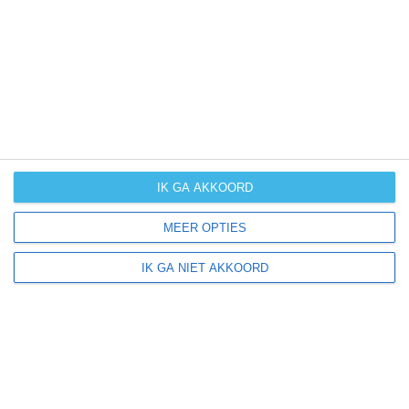
UV-index
UV 0
Huéscar ligt in:
Europa
Spanje
IK GA AKKOORD
MEER OPTIES
Klimaatinfo van Spanje
IK GA NIET AKKOORD
Het actuele weer en de weersvoorspelling voor de
komende dagen of weken zeggen niets over hoe het
weer in andere maanden kan zijn. Wil je een indicatie
hebben van hoe het weer gemiddeld is in Spanje?
Daarvoor hebben wij handige klimaatinfo over Spanje.
Bekijk de gemiddelde temperaturen, de kans op regen of