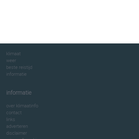
klimaatinfo.nl
klimaat
weer
beste reistijd
informatie
informatie
over klimaatinfo
contact
links
adverteren
disclaimer