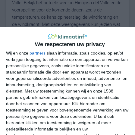
Valle. Bekijk het actuele weer in Hinojosa del Valle en de
voorspelling voor de komende dagen, zoals de
temperaturen, de kans op neerslag, de windrichting en
de windkracht. Met deze weergegevens kun je zien wat
voor weer je kunt verwachten in Hinojosa del Valle. Op
basis van de klimaatstatistieken beschrijven we het
We respecteren uw privacy
weer per maand in Hinojosa del Valle. Dit is geen
langetermijnverwachting, maar geeft het gemiddelde
Wij en onze
partners
slaan informatie, zoals cookies, op en/of
verkrijgen toegang tot informatie op een apparaat en verwerken
weerbeeld voor alle maanden van het jaar. Wil je de
persoonlijke gegevens, zoals unieke identificatoren en
uitgebreide weersverwachting voor Hinojosa del Valle
standaardinformatie die door een apparaat wordt verzonden
zien? Op de pagina met extra weerinformatie tonen we
voor gepersonaliseerde advertenties en inhoud, advertentie- en
de kans op sneeuw, de gevoelstemperatuur, de
inhoudsmeting, doelgroepinzichten en ontwikkeling van
zichtbaarheid, de UV-kracht, de luchtdruk en meer goede
diensten.
Met uw toestemming kunnen wij en onze 1538
weerinfo.
partners gebruikmaken van locatiegegevens en identificatie
door het scannen van apparatuur. Klik hieronder om
toestemming te geven voor bovengenoemde verwerking van uw
persoonlijke gegevens voor deze doeleinden. U kunt ook
30
N
hieronder klikken om toestemming te weigeren of meer
°C
gedetailleerde informatie te bekijken en uw
L