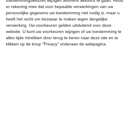
toestemmingskeuzes wijzigen alvorens akkoord te gaan.
Houd
W
er rekening mee dat voor bepaalde verwerkingen van uw
persoonlijke gegevens uw toestemming niet nodig is, maar u
heeft het recht om bezwaar te maken tegen dergelijke
za
zo
ma
di
wo
verwerking. Uw voorkeuren gelden uitsluitend voor deze
website. U kunt uw voorkeuren wijzigen of uw toestemming te
allen tijde intrekken door terug te keren naar deze site en te
39°
19°
34°
18°
35°
16°
36°
16°
39°
18°
klikken op de knop "Privacy" onderaan de webpagina.
23°C
20°C
27°C
36°C
39°C
38
04:00
07:00
10:00
13:00
16:00
19
04:00
07:00
10:00
13:00
16:00
19
ZW 1
ZZW 1
ZZO 1
ZO 1
W 2
WZ