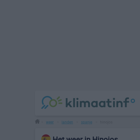
weer
landen
spanje
hinojos
>
>
>
>
Het weer in Hinojos