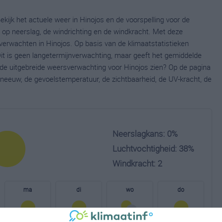
ekijk het actuele weer in Hinojos en de voorspelling voor de
op neerslag, de windrichting en de windkracht. Met deze
verwachten in Hinojos. Op basis van de klimaatstatistieken
it is geen langetermijnverwachting, maar geeft het gemiddelde
e de uitgebreide weersverwachting voor Hinojos zien? Op de pagina
neeuw, de gevoelstemperatuur, de zichtbaarheid, de UV-kracht, de
Neerslagkans: 0%
Luchtvochtigheid: 38%
Windkracht: 2
ma
di
wo
do