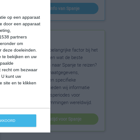
klimaatinfo van Spanje
matie op een apparaat
ie door een apparaat
eting,
1538 partners
Beste reistijd
hieronder om
Het weer is een belangrijke factor bij het
r deze doeleinden.
reizen. Wil je weten wat de beste
 te bekijken en uw
epaalde
maanden zijn om naar Spanje te reizen?
et recht om bezwaar
Op basis van klimaatgegevens,
. U kunt uw
weersextremen en specifieke
 site en te klikken
weerinformatie bieden wij informatie
over de beste reisperiodes voor
duizenden bestemmingen wereldwijd.
beste reistijd voor Spanje
 AKKOORD