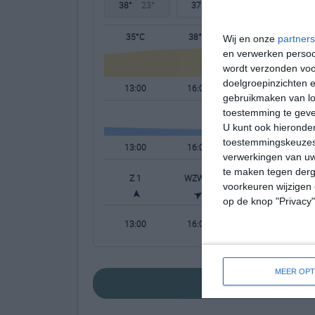
38°
23°
37°
21°
36°
22°
35°C
38°C
38°C
Wij en onze
partners
en verwerken persoon
wordt verzonden voo
doelgroepinzichten e
13:00
16:00
19:00
gebruikmaken van loc
toestemming te gev
U kunt ook hieronder
toestemmingskeuzes 
13:00
16:00
19:00
verwerkingen van uw
te maken tegen derge
Z 1
WZW 3
WZW 3
W
voorkeuren wijzigen 
op de knop "Privacy
13:00
16:00
19:00
MEER OPT
bekijk de uitgeb