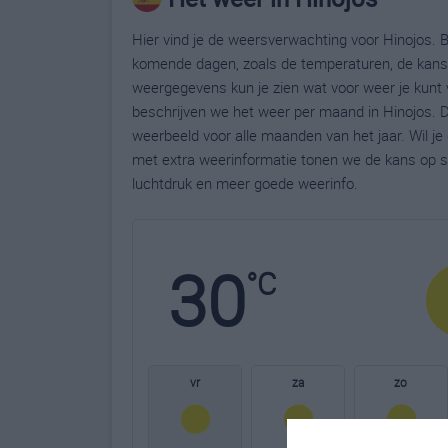
Hier vind je de weersverwachting voor Hinojos. B
komende dagen, zoals de temperaturen, de kans 
weergegevens kun je zien wat voor weer je kunt 
beschrijven we het weer per maand in Hinojos. D
weerbeeld voor alle maanden van het jaar. Wil j
met extra weerinformatie tonen we de kans op s
luchtdruk en meer goede weerinfo.
30
°C
vr
za
zo