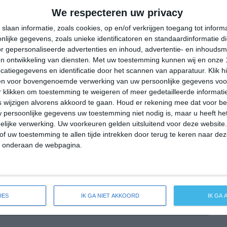
34°
20°
35°
19°
41°
18°
42°
24°
We respecteren uw privacy
30°C
25°C
22°C
21°C
26°C
slaan informatie, zoals cookies, op en/of verkrijgen toegang tot infor
lijke gegevens, zoals unieke identificatoren en standaardinformatie d
r gepersonaliseerde advertenties en inhoud, advertentie- en inhoudsm
n ontwikkeling van diensten.
Met uw toestemming kunnen wij en onze 
22:00
01:00
04:00
07:00
10:00
atiegegevens en identificatie door het scannen van apparatuur. Klik 
en voor bovengenoemde verwerking van uw persoonlijke gegevens voo
 klikken om toestemming te weigeren of meer gedetailleerde informatie
wijzigen alvorens akkoord te gaan.
Houd er rekening mee dat voor b
22:00
01:00
04:00
07:00
10:00
 persoonlijke gegevens uw toestemming niet nodig is, maar u heeft h
lijke verwerking. Uw voorkeuren gelden uitsluitend voor deze website
ZW 2
Z 1
NO 1
NNO 1
NNO 1
of uw toestemming te allen tijde intrekken door terug te keren naar deze
" onderaan de webpagina.
22:00
01:00
04:00
07:00
10:00
IES
IK GA NIET AKKOORD
IK GA
reide weersverwachting voor Hinojos