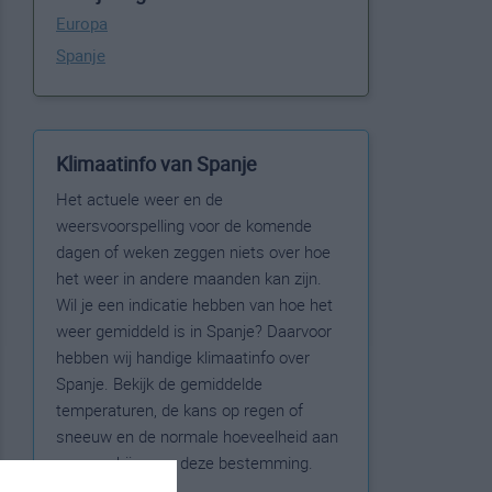
Europa
Spanje
Klimaatinfo van Spanje
Het actuele weer en de
weersvoorspelling voor de komende
dagen of weken zeggen niets over hoe
het weer in andere maanden kan zijn.
Wil je een indicatie hebben van hoe het
weer gemiddeld is in Spanje? Daarvoor
hebben wij handige klimaatinfo over
Spanje. Bekijk de gemiddelde
temperaturen, de kans op regen of
sneeuw en de normale hoeveelheid aan
zonneschijn voor deze bestemming.