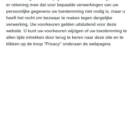
er rekening mee dat voor bepaalde verwerkingen van uw
persoonlijke gegevens uw toestemming niet nodig is, maar u
za
zo
ma
di
wo
heeft het recht om bezwaar te maken tegen dergelijke
verwerking. Uw voorkeuren gelden uitsluitend voor deze
website. U kunt uw voorkeuren wijzigen of uw toestemming te
allen tijde intrekken door terug te keren naar deze site en te
33°
16°
32°
17°
31°
15°
34°
16°
35°
16°
klikken op de knop "Privacy" onderaan de webpagina.
21°C
29°C
33°C
32°C
27°C
21
10:00
13:00
16:00
19:00
22:00
01
10:00
13:00
16:00
19:00
22:00
01
O 1
ZO 2
ZW 3
ZW 4
N 1
ZZ
10:00
13:00
16:00
19:00
22:00
01