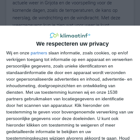
actuele weer in Grijota en de voorspelling voor de
komende dagen, zoals de temperaturen, de kans op
neerslag, de windrichting en de windkracht. Met deze
weergegevens kun je zien wat voor weer je kunt
verwachten in Grijota. Op basis van de
klimaatstatistieken beschrijven we het weer per maand
We respecteren uw privacy
in Grijota. Dit is geen langetermijnverwachting, maar
Wij en onze
partners
slaan informatie, zoals cookies, op en/of
geeft het gemiddelde weerbeeld voor alle maanden van
verkrijgen toegang tot informatie op een apparaat en verwerken
het jaar. Wil je de uitgebreide weersverwachting voor
persoonlijke gegevens, zoals unieke identificatoren en
Grijota zien? Op de pagina met extra weerinformatie
standaardinformatie die door een apparaat wordt verzonden
tonen we de kans op sneeuw, de gevoelstemperatuur,
voor gepersonaliseerde advertenties en inhoud, advertentie- en
de zichtbaarheid, de UV-kracht, de luchtdruk en meer
inhoudsmeting, doelgroepinzichten en ontwikkeling van
goede weerinfo.
diensten.
Met uw toestemming kunnen wij en onze 1538
partners gebruikmaken van locatiegegevens en identificatie
door het scannen van apparatuur. Klik hieronder om
toestemming te geven voor bovengenoemde verwerking van uw
25
persoonlijke gegevens voor deze doeleinden. U kunt ook
N
°C
hieronder klikken om toestemming te weigeren of meer
L
gedetailleerde informatie te bekijken en uw
W
toestemmingskeuzes wijzigen alvorens akkoord te gaan.
Houd