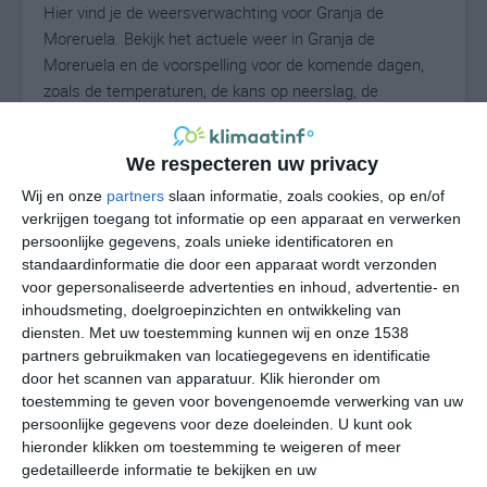
Hier vind je de weersverwachting voor Granja de
Moreruela. Bekijk het actuele weer in Granja de
Moreruela en de voorspelling voor de komende dagen,
zoals de temperaturen, de kans op neerslag, de
windrichting en de windkracht. Met deze weergegevens
kun je zien wat voor weer je kunt verwachten in Granja
We respecteren uw privacy
de Moreruela. Op basis van de klimaatstatistieken
beschrijven we het weer per maand in Granja de
Wij en onze
partners
slaan informatie, zoals cookies, op en/of
Moreruela. Dit is geen langetermijnverwachting, maar
verkrijgen toegang tot informatie op een apparaat en verwerken
persoonlijke gegevens, zoals unieke identificatoren en
geeft het gemiddelde weerbeeld voor alle maanden van
standaardinformatie die door een apparaat wordt verzonden
het jaar. Wil je de uitgebreide weersverwachting voor
voor gepersonaliseerde advertenties en inhoud, advertentie- en
Granja de Moreruela zien? Op de pagina met extra
inhoudsmeting, doelgroepinzichten en ontwikkeling van
weerinformatie tonen we de kans op sneeuw, de
diensten.
Met uw toestemming kunnen wij en onze 1538
gevoelstemperatuur, de zichtbaarheid, de UV-kracht, de
partners gebruikmaken van locatiegegevens en identificatie
luchtdruk en meer goede weerinfo.
door het scannen van apparatuur. Klik hieronder om
toestemming te geven voor bovengenoemde verwerking van uw
persoonlijke gegevens voor deze doeleinden. U kunt ook
hieronder klikken om toestemming te weigeren of meer
N
gedetailleerde informatie te bekijken en uw
°C