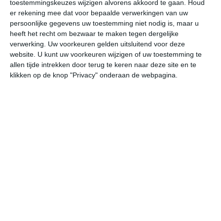
26
toestemmingskeuzes wijzigen alvorens akkoord te gaan.
Houd
L
er rekening mee dat voor bepaalde verwerkingen van uw
W
persoonlijke gegevens uw toestemming niet nodig is, maar u
heeft het recht om bezwaar te maken tegen dergelijke
verwerking. Uw voorkeuren gelden uitsluitend voor deze
za
zo
ma
di
wo
website. U kunt uw voorkeuren wijzigen of uw toestemming te
allen tijde intrekken door terug te keren naar deze site en te
klikken op de knop "Privacy" onderaan de webpagina.
33°
18°
31°
17°
31°
17°
34°
18°
35°
19°
21°C
19°C
19°C
26°C
33°C
33
03:00
06:00
09:00
12:00
15:00
18
03:00
06:00
09:00
12:00
15:00
18
NW 1
N 1
NO 2
O 1
ZZW 2
ZW