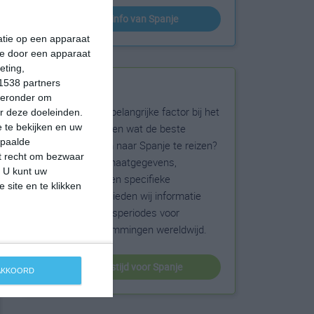
klimaatinfo van Spanje
matie op een apparaat
ie door een apparaat
eting,
1538 partners
Beste reistijd
hieronder om
Het weer is een belangrijke factor bij het
r deze doeleinden.
reizen. Wil je weten wat de beste
 te bekijken en uw
epaalde
maanden zijn om naar Spanje te reizen?
et recht om bezwaar
Op basis van klimaatgegevens,
. U kunt uw
weersextremen en specifieke
 site en te klikken
weerinformatie bieden wij informatie
over de beste reisperiodes voor
duizenden bestemmingen wereldwijd.
beste reistijd voor Spanje
 AKKOORD