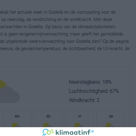
ekijk het actuele weer in Godella en de voorspelling voor de
op neerslag, de windrichting en de windkracht. Met deze
verwachten in Godella. Op basis van de klimaatstatistieken
it is geen langetermijnverwachting, maar geeft het gemiddelde
e de uitgebreide weersverwachting voor Godella zien? Op de pagina
neeuw, de gevoelstemperatuur, de zichtbaarheid, de UV-kracht, de
Neerslagkans: 18%
Luchtvochtigheid: 67%
Windkracht: 2
wo
do
vr
za