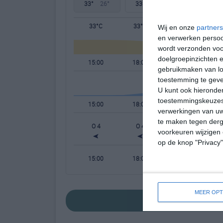
33°
26°
33°
24°
35°
23°
33°C
33°C
30°C
Wij en onze
partners
en verwerken persoon
wordt verzonden voo
doelgroepinzichten e
15:00
18:00
21:00
gebruikmaken van loc
toestemming te gev
U kunt ook hieronder
toestemmingskeuzes 
15:00
18:00
21:00
verwerkingen van uw
te maken tegen derge
O 4
O 4
ONO 3
voorkeuren wijzigen 
op de knop "Privacy
15:00
18:00
21:00
MEER OPT
bekijk de uitgeb