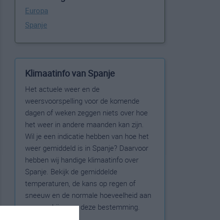
Europa
Spanje
Klimaatinfo van Spanje
Het actuele weer en de
weersvoorspelling voor de komende
dagen of weken zeggen niets over hoe
het weer in andere maanden kan zijn.
Wil je een indicatie hebben van hoe het
weer gemiddeld is in Spanje? Daarvoor
hebben wij handige klimaatinfo over
Spanje. Bekijk de gemiddelde
temperaturen, de kans op regen of
sneeuw en de normale hoeveelheid aan
zonneschijn voor deze bestemming.