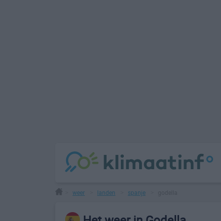
weer
landen
spanje
godella
>
>
>
>
Het weer in Godella