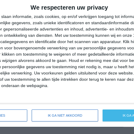
34°
23°
34°
24°
33°
24°
33°
24°
We respecteren uw privacy
28°C
26°C
24°C
26°C
31°C
slaan informatie, zoals cookies, op en/of verkrijgen toegang tot infor
lijke gegevens, zoals unieke identificatoren en standaardinformatie d
r gepersonaliseerde advertenties en inhoud, advertentie- en inhoudsm
n ontwikkeling van diensten.
Met uw toestemming kunnen wij en onze 
00:00
03:00
06:00
09:00
12:00
atiegegevens en identificatie door het scannen van apparatuur. Klik 
en voor bovengenoemde verwerking van uw persoonlijke gegevens voo
 klikken om toestemming te weigeren of meer gedetailleerde informatie
wijzigen alvorens akkoord te gaan.
Houd er rekening mee dat voor b
00:00
03:00
06:00
09:00
12:00
 persoonlijke gegevens uw toestemming niet nodig is, maar u heeft h
lijke verwerking. Uw voorkeuren gelden uitsluitend voor deze website
NO 2
NW 2
NW 2
NW 2
ONO 2
of uw toestemming te allen tijde intrekken door terug te keren naar deze
" onderaan de webpagina.
00:00
03:00
06:00
09:00
12:00
IES
IK GA NIET AKKOORD
IK GA
reide weersverwachting voor Godella