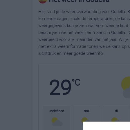
Hier vind je de weersverwachting voor Godella. B
komende dagen, zoals de temperaturen, de kans 
weergegevens kun je zien wat voor weer je kunt 
beschrijven we het weer per maand in Godella. D
weerbeeld voor alle maanden van het jaar. Wil j
met extra weerinformatie tonen we de kans op s
luchtdruk en meer goede weerinfo.
29
°C
undefined
ma
di