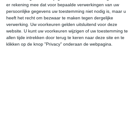
er rekening mee dat voor bepaalde verwerkingen van uw
persoonlijke gegevens uw toestemming niet nodig is, maar u
vr
za
zo
ma
di
heeft het recht om bezwaar te maken tegen dergelijke
verwerking. Uw voorkeuren gelden uitsluitend voor deze
website. U kunt uw voorkeuren wijzigen of uw toestemming te
allen tijde intrekken door terug te keren naar deze site en te
39°
29°
38°
22°
36°
21°
35°
20°
37°
19°
klikken op de knop "Privacy" onderaan de webpagina.
27°C
23°C
22°C
23°C
32°C
38
00:00
03:00
06:00
09:00
12:00
15
00:00
03:00
06:00
09:00
12:00
15
ZZW 2
ZZW 1
NNW 1
N 1
ZW 1
WZ
00:00
03:00
06:00
09:00
12:00
15