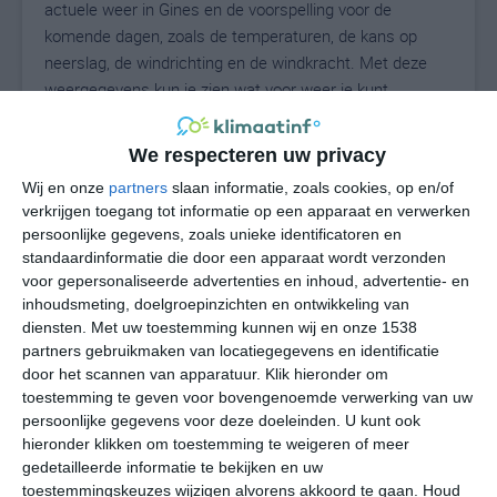
actuele weer in Gines en de voorspelling voor de
komende dagen, zoals de temperaturen, de kans op
neerslag, de windrichting en de windkracht. Met deze
weergegevens kun je zien wat voor weer je kunt
verwachten in Gines. Op basis van de
klimaatstatistieken beschrijven we het weer per maand
We respecteren uw privacy
in Gines. Dit is geen langetermijnverwachting, maar
Wij en onze
partners
slaan informatie, zoals cookies, op en/of
geeft het gemiddelde weerbeeld voor alle maanden van
verkrijgen toegang tot informatie op een apparaat en verwerken
het jaar. Wil je de uitgebreide weersverwachting voor
persoonlijke gegevens, zoals unieke identificatoren en
Gines zien? Op de pagina met extra weerinformatie
standaardinformatie die door een apparaat wordt verzonden
tonen we de kans op sneeuw, de gevoelstemperatuur,
voor gepersonaliseerde advertenties en inhoud, advertentie- en
de zichtbaarheid, de UV-kracht, de luchtdruk en meer
inhoudsmeting, doelgroepinzichten en ontwikkeling van
goede weerinfo.
diensten.
Met uw toestemming kunnen wij en onze 1538
partners gebruikmaken van locatiegegevens en identificatie
door het scannen van apparatuur. Klik hieronder om
toestemming te geven voor bovengenoemde verwerking van uw
36
persoonlijke gegevens voor deze doeleinden. U kunt ook
N
°C
hieronder klikken om toestemming te weigeren of meer
L
gedetailleerde informatie te bekijken en uw
W
toestemmingskeuzes wijzigen alvorens akkoord te gaan.
Houd