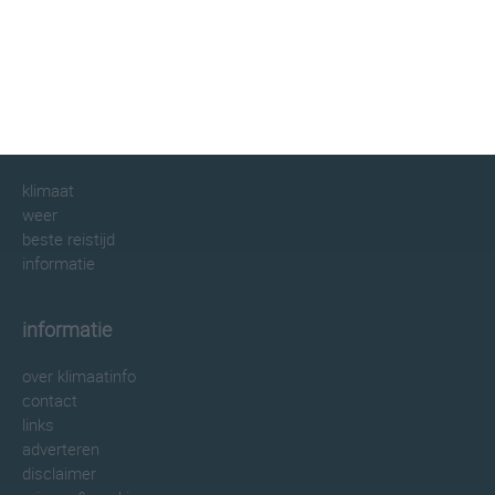
klimaatinfo.nl
klimaat
weer
beste reistijd
informatie
informatie
over klimaatinfo
contact
links
adverteren
disclaimer