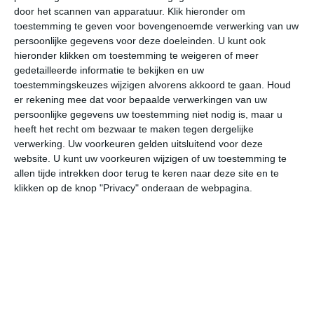
door het scannen van apparatuur. Klik hieronder om
toestemming te geven voor bovengenoemde verwerking van uw
37°
19°
32°
19°
31°
20°
34°
20°
33°
21°
persoonlijke gegevens voor deze doeleinden. U kunt ook
hieronder klikken om toestemming te weigeren of meer
19°C
28°C
35°C
37°C
34°C
27
gedetailleerde informatie te bekijken en uw
toestemmingskeuzes wijzigen alvorens akkoord te gaan.
Houd
er rekening mee dat voor bepaalde verwerkingen van uw
persoonlijke gegevens uw toestemming niet nodig is, maar u
07:00
10:00
13:00
16:00
19:00
22
heeft het recht om bezwaar te maken tegen dergelijke
verwerking. Uw voorkeuren gelden uitsluitend voor deze
website. U kunt uw voorkeuren wijzigen of uw toestemming te
allen tijde intrekken door terug te keren naar deze site en te
07:00
10:00
13:00
16:00
19:00
22
klikken op de knop "Privacy" onderaan de webpagina.
NW 2
ZZW 2
ZW 4
ZZW 3
ZZW 3
W
07:00
10:00
13:00
16:00
19:00
22