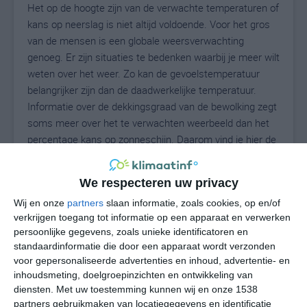
Het op de hoogte zijn van de verwachte temperaturen of
kans op neerslag is niet altijd voldoende. Voor het gros
van de mensen is een globale weersverwachting
genoeg. Er zijn situaties te bedenken waarbij je meer wilt
weten over het weer. Zo kan de gevoelstemperatuur
belangrijker zijn dan de daadwerkelijke temperatuur.
Informatie over de dekkingsgraad van de bewolking zegt
soms meer over het te verwachten weerbeeld dan het
percentage kans op zonneschijn. Daarom vind je hier de
uitgebreide weersvoorspelling voor Beuda.
We respecteren uw privacy
Wij en onze
partners
slaan informatie, zoals cookies, op en/of
28
N
°C
verkrijgen toegang tot informatie op een apparaat en verwerken
persoonlijke gegevens, zoals unieke identificatoren en
L
standaardinformatie die door een apparaat wordt verzonden
W
voor gepersonaliseerde advertenties en inhoud, advertentie- en
inhoudsmeting, doelgroepinzichten en ontwikkeling van
diensten.
Met uw toestemming kunnen wij en onze 1538
undefined
ma
di
wo
do
partners gebruikmaken van locatiegegevens en identificatie