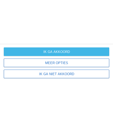
UV-index
UV 0
Beuda ligt in:
Europa
Spanje
IK GA AKKOORD
MEER OPTIES
Klimaatinfo van Spanje
IK GA NIET AKKOORD
Het actuele weer en de weersvoorspelling voor de
komende dagen of weken zeggen niets over hoe het
weer in andere maanden kan zijn. Wil je een indicatie
hebben van hoe het weer gemiddeld is in Spanje?
Daarvoor hebben wij handige klimaatinfo over Spanje.
Bekijk de gemiddelde temperaturen, de kans op regen of