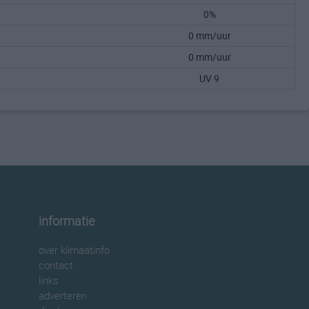
0%
0 mm/uur
0 mm/uur
UV 9
informatie
over klimaatinfo
contact
links
adverteren