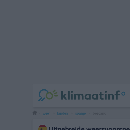
weer
landen
spanje
bescanó
>
>
>
>
Uitgebreide weersvoorspe