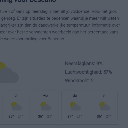
ren of kans op neerslag is niet altijd voldoende. Voor het gros
enoeg. Er zijn situaties te bedenken waarbij je meer wilt weten
ngrijker zijn dan de daadwerkelijke temperatuur. Informatie over
eer over het te verwachten weerbeeld dan het percentage kans
ide weersvoorspelling voor Bescanó.
Neerslagkans: 9%
Luchtvochtigheid: 57%
Windkracht: 2
di
wo
do
vr
35°
21°
36°
21°
37°
21°
36°
21°