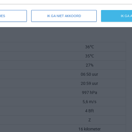
IES
IK GA NIET AKKOORD
IK GA
36℃
35℃
27%
06:50 uur
20:59 uur
997 hPa
5,6 m/s
4 Bft
Z
16 kilometer