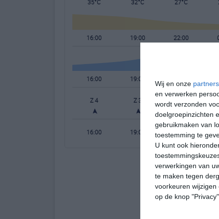
35°C
32°C
27°C
16:00
19:00
22:00
16:00
19:00
22:00
Wij en onze
partners
en verwerken persoon
Z 4
Z 3
Z 2
wordt verzonden voo
doelgroepinzichten e
gebruikmaken van loc
16:00
19:00
22:00
toestemming te gev
U kunt ook hieronder
toestemmingskeuzes 
verwerkingen van uw
te maken tegen derge
voorkeuren wijzigen 
op de knop "Privacy