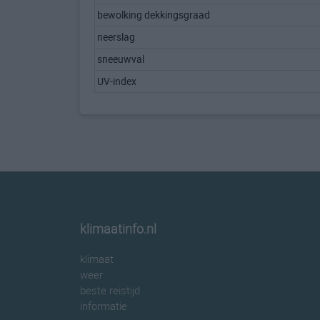
bewolking dekkingsgraad
neerslag
sneeuwval
UV-index
klimaatinfo.nl
klimaat
weer
beste reistijd
informatie