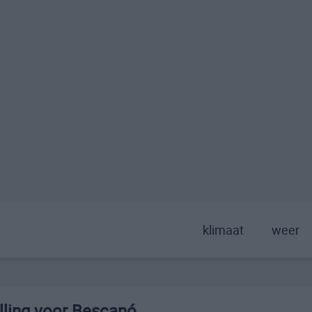
klimaat
weer
lling voor Bescanó