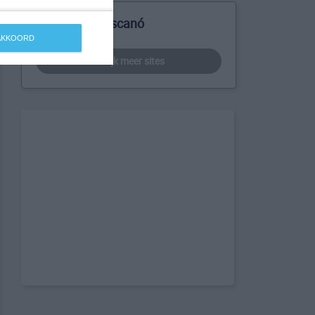
Meer over Bescanó
 AKKOORD
bekijk meer sites