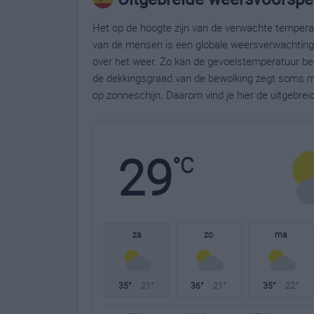
Het op de hoogte zijn van de verwachte temperatu
van de mensen is een globale weersverwachting g
over het weer. Zo kan de gevoelstemperatuur bela
de dekkingsgraad van de bewolking zegt soms m
op zonneschijn. Daarom vind je hier de uitgebre
29
°C
za
zo
ma
35°
21°
36°
21°
35°
22°