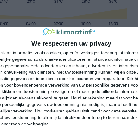
24°C
23°C
21°C
28°C
36°C
01:00
04:00
07:00
10:00
13:00
We respecteren uw privacy
01:00
04:00
07:00
10:00
13:00
slaan informatie, zoals cookies, op en/of verkrijgen toegang tot infor
lijke gegevens, zoals unieke identificatoren en standaardinformatie d
ZW 1
WZW 1
ZW 1
Z 2
Z 4
r gepersonaliseerde advertenties en inhoud, advertentie- en inhoudsm
n ontwikkeling van diensten.
Met uw toestemming kunnen wij en onze 
atiegegevens en identificatie door het scannen van apparatuur. Klik 
01:00
04:00
07:00
10:00
13:00
en voor bovengenoemde verwerking van uw persoonlijke gegevens voo
 klikken om toestemming te weigeren of meer gedetailleerde informatie
wijzigen alvorens akkoord te gaan.
Houd er rekening mee dat voor b
 persoonlijke gegevens uw toestemming niet nodig is, maar u heeft h
lijke verwerking. Uw voorkeuren gelden uitsluitend voor deze website
of uw toestemming te allen tijde intrekken door terug te keren naar deze
" onderaan de webpagina.