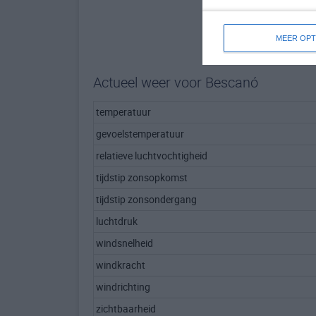
MEER OPT
Actueel weer voor Bescanó
temperatuur
gevoelstemperatuur
relatieve luchtvochtigheid
tijdstip zonsopkomst
tijdstip zonsondergang
luchtdruk
windsnelheid
windkracht
windrichting
zichtbaarheid