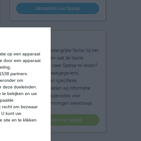
klimaatinfo van Spanje
Beste reistijd
Het weer is een belangrijke factor bij het
matie op een apparaat
reizen. Wil je weten wat de beste
ie door een apparaat
maanden zijn om naar Spanje te reizen?
eting,
Op basis van klimaatgegevens,
1538 partners
weersextremen en specifieke
hieronder om
r deze doeleinden.
weerinformatie bieden wij informatie
 te bekijken en uw
over de beste reisperiodes voor
epaalde
duizenden bestemmingen wereldwijd.
et recht om bezwaar
. U kunt uw
beste reistijd voor Spanje
 site en te klikken