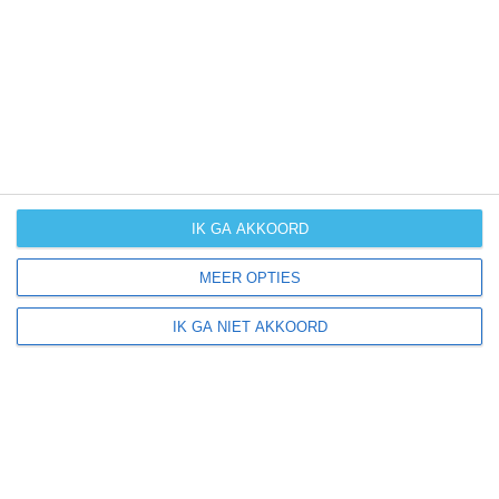
UV-index
UV 0
Barceo ligt in:
Europa
Spanje
IK GA AKKOORD
MEER OPTIES
Klimaatinfo van Spanje
IK GA NIET AKKOORD
Het actuele weer en de weersvoorspelling voor de
komende dagen of weken zeggen niets over hoe het
weer in andere maanden kan zijn. Wil je een indicatie
hebben van hoe het weer gemiddeld is in Spanje?
Daarvoor hebben wij handige klimaatinfo over Spanje.
Bekijk de gemiddelde temperaturen, de kans op regen of