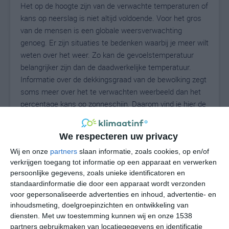
Het op de hoogte zijn van de verwachte temperaturen of
kans op neerslag is niet altijd voldoende. Voor het gros
van de mensen is een globale weersverwachting
genoeg. Er zijn situaties te bedenken waarbij je meer wilt
weten over het weer. Zo kan de gevoelstemperatuur
belangrijker zijn dan de daadwerkelijke temperatuur.
Informatie over de dekkingsgraad van de bewolking zegt
soms meer over het te verwachten weerbeeld dan het
percentage kans op zonneschijn. Daarom vind je hier de
uitgebreide weersvoorspelling voor Barceo.
We respecteren uw privacy
Wij en onze
partners
slaan informatie, zoals cookies, op en/of
26
N
°C
verkrijgen toegang tot informatie op een apparaat en verwerken
persoonlijke gegevens, zoals unieke identificatoren en
L
standaardinformatie die door een apparaat wordt verzonden
W
voor gepersonaliseerde advertenties en inhoud, advertentie- en
inhoudsmeting, doelgroepinzichten en ontwikkeling van
diensten.
Met uw toestemming kunnen wij en onze 1538
za
zo
ma
di
wo
partners gebruikmaken van locatiegegevens en identificatie