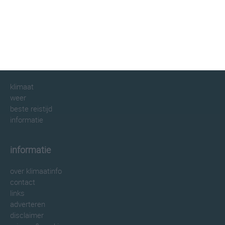
klimaatinfo.nl
klimaat
weer
beste reistijd
informatie
informatie
over klimaatinfo
contact
links
adverteren
disclaimer