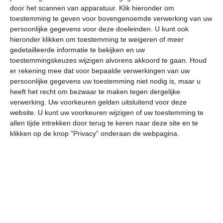
door het scannen van apparatuur. Klik hieronder om
toestemming te geven voor bovengenoemde verwerking van uw
34°
18°
29°
16°
31°
16°
34°
18°
36°
18°
persoonlijke gegevens voor deze doeleinden. U kunt ook
hieronder klikken om toestemming te weigeren of meer
20°C
18°C
26°C
33°C
34°C
31
gedetailleerde informatie te bekijken en uw
toestemmingskeuzes wijzigen alvorens akkoord te gaan.
Houd
er rekening mee dat voor bepaalde verwerkingen van uw
persoonlijke gegevens uw toestemming niet nodig is, maar u
05:00
08:00
11:00
14:00
17:00
20
heeft het recht om bezwaar te maken tegen dergelijke
verwerking. Uw voorkeuren gelden uitsluitend voor deze
website. U kunt uw voorkeuren wijzigen of uw toestemming te
allen tijde intrekken door terug te keren naar deze site en te
05:00
08:00
11:00
14:00
17:00
20
klikken op de knop "Privacy" onderaan de webpagina.
OZO 1
O 2
OZO 1
ZW 3
WZW 4
W
05:00
08:00
11:00
14:00
17:00
20