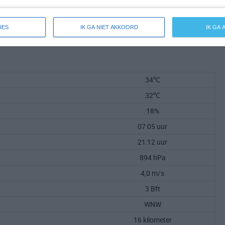
IES
IK GA NIET AKKOORD
IK GA
34℃
32℃
18%
07:05 uur
21:12 uur
894 hPa
4,0 m/s
3 Bft
WNW
16 kilometer