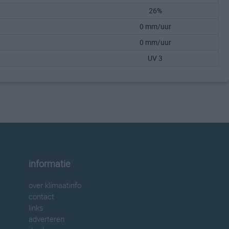
26%
0 mm/uur
0 mm/uur
UV 3
informatie
over klimaatinfo
contact
links
adverteren