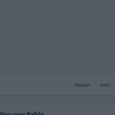
klimaat
weer
ling voor Bañón