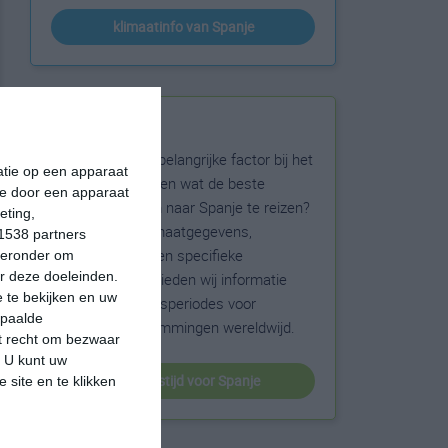
klimaatinfo van Spanje
Beste reistijd
Het weer is een belangrijke factor bij het
matie op een apparaat
reizen. Wil je weten wat de beste
ie door een apparaat
maanden zijn om naar Spanje te reizen?
eting,
Op basis van klimaatgegevens,
1538 partners
weersextremen en specifieke
hieronder om
r deze doeleinden.
weerinformatie bieden wij informatie
 te bekijken en uw
over de beste reisperiodes voor
epaalde
duizenden bestemmingen wereldwijd.
et recht om bezwaar
. U kunt uw
beste reistijd voor Spanje
 site en te klikken