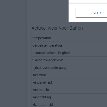
MEER OPT
Actueel weer voor Bañón
temperatuur
gevoelstemperatuur
relatieve luchtvochtigheid
tijdstip zonsopkomst
tijdstip zonsondergang
luchtdruk
windsnelheid
windkracht
windrichting
zichtbaarheid