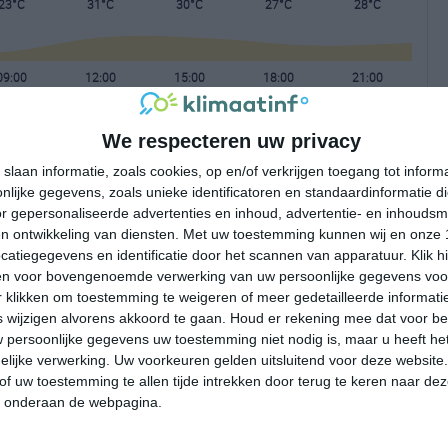
23°C
31°C
30°C
27°C
28°C
09:00
12:00
15:00
18:00
21:00
We respecteren uw privacy
09:00
12:00
15:00
18:00
21:00
slaan informatie, zoals cookies, op en/of verkrijgen toegang tot infor
lijke gegevens, zoals unieke identificatoren en standaardinformatie d
O 1
ZZO 2
WZW 2
NNW 1
ZZO 4
r gepersonaliseerde advertenties en inhoud, advertentie- en inhoudsm
n ontwikkeling van diensten.
Met uw toestemming kunnen wij en onze 
atiegegevens en identificatie door het scannen van apparatuur. Klik 
09:00
12:00
15:00
18:00
21:00
en voor bovengenoemde verwerking van uw persoonlijke gegevens voo
 klikken om toestemming te weigeren of meer gedetailleerde informatie
wijzigen alvorens akkoord te gaan.
Houd er rekening mee dat voor b
 persoonlijke gegevens uw toestemming niet nodig is, maar u heeft h
lijke verwerking. Uw voorkeuren gelden uitsluitend voor deze website
of uw toestemming te allen tijde intrekken door terug te keren naar deze
" onderaan de webpagina.