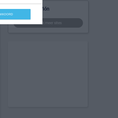
Meer over Bañón
 AKKOORD
bekijk meer sites