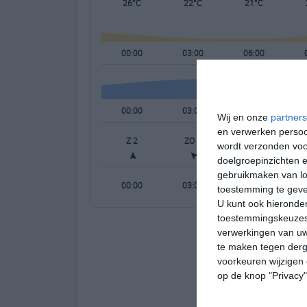
26°C
22°C
21°C
00:00
03:00
06:00
00:00
03:00
06:00
Wij en onze
partners
en verwerken persoon
Z 2
ZO 2
OZO 2
wordt verzonden voo
doelgroepinzichten e
gebruikmaken van loc
00:00
03:00
06:00
toestemming te gev
U kunt ook hieronder
toestemmingskeuzes 
verwerkingen van uw
te maken tegen derge
voorkeuren wijzigen 
op de knop "Privacy