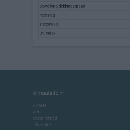
bewolking dekkingsgraad
neerslag
sneeuwval
UV-index
klimaatinfo.nl
klimaat
weer
beste reistijd
informatie