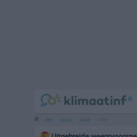
weer
landen
spanje
bañón
>
>
>
>
Uitgebreide weersvoorspel