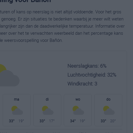
ren of kans op neerslag is niet altijd voldoende. Voor het gros
enoeg. Er zijn situaties te bedenken waarbij je meer wilt weten
ngrijker zijn dan de daadwerkelijke temperatuur. Informatie over
eer over het te verwachten weerbeeld dan het percentage kans
ide weersvoorspelling voor Bañón.
Neerslagkans: 6%
Luchtvochtigheid: 32%
Windkracht: 3
ma
di
wo
do
33°
19°
33°
17°
34°
19°
33°
20°