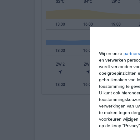
32°C
34°C
29°C
13:00
16:00
19:00
13:00
16:00
19:00
Wij en onze
partners
en verwerken persoon
ZW 2
ZW 3
O 2
wordt verzonden voo
doelgroepinzichten e
gebruikmaken van loc
13:00
16:00
19:00
toestemming te gev
U kunt ook hieronder
toestemmingskeuzes 
verwerkingen van uw
te maken tegen derge
voorkeuren wijzigen 
op de knop "Privacy