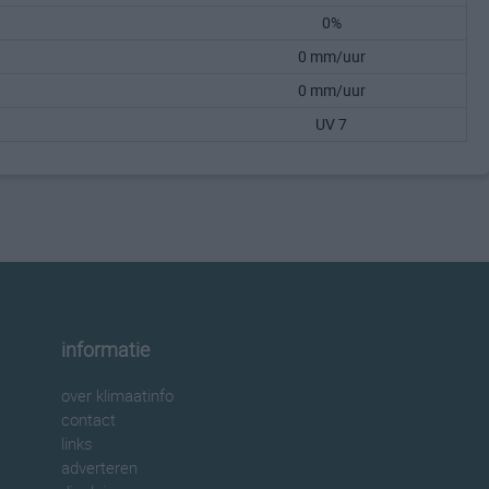
0%
0 mm/uur
0 mm/uur
UV 7
informatie
over klimaatinfo
contact
links
adverteren