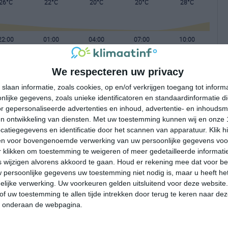
26°C
22°C
20°C
20°C
28°C
22:00
01:00
04:00
07:00
10:00
We respecteren uw privacy
22:00
01:00
04:00
07:00
10:00
slaan informatie, zoals cookies, op en/of verkrijgen toegang tot infor
lijke gegevens, zoals unieke identificatoren en standaardinformatie d
ZO 1
O 1
ONO 1
ONO 1
WNW 1
r gepersonaliseerde advertenties en inhoud, advertentie- en inhoudsm
n ontwikkeling van diensten.
Met uw toestemming kunnen wij en onze 
atiegegevens en identificatie door het scannen van apparatuur. Klik 
22:00
01:00
04:00
07:00
10:00
en voor bovengenoemde verwerking van uw persoonlijke gegevens voo
 klikken om toestemming te weigeren of meer gedetailleerde informatie
wijzigen alvorens akkoord te gaan.
Houd er rekening mee dat voor b
 persoonlijke gegevens uw toestemming niet nodig is, maar u heeft h
lijke verwerking. Uw voorkeuren gelden uitsluitend voor deze website
of uw toestemming te allen tijde intrekken door terug te keren naar deze
" onderaan de webpagina.