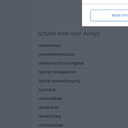
MEER OPT
Actueel weer voor Avinyó
temperatuur
gevoelstemperatuur
relatieve luchtvochtigheid
tijdstip zonsopkomst
tijdstip zonsondergang
luchtdruk
windsnelheid
windkracht
windrichting
zichtbaarheid