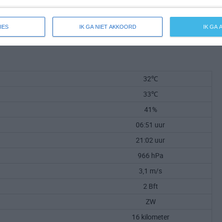
IES
IK GA NIET AKKOORD
IK GA
32℃
33℃
41%
06:51 uur
21:02 uur
966 hPa
3,1 m/s
2 Bft
ZW
16 kilometer