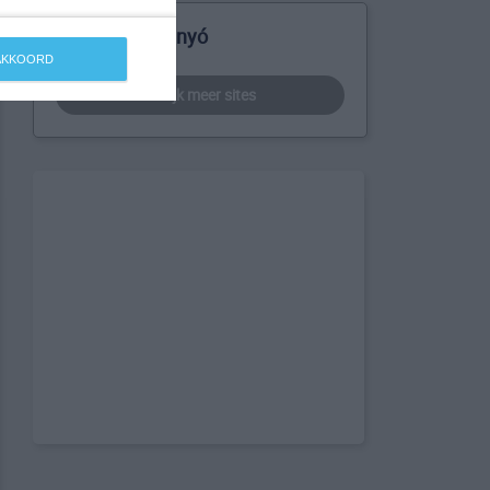
Meer over Avinyó
 AKKOORD
bekijk meer sites