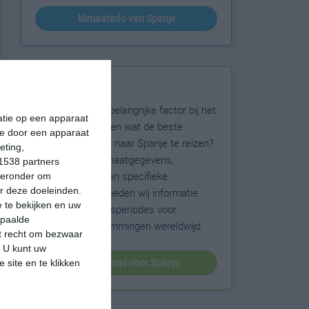
klimaatinfo van Spanje
Beste reistijd
Het weer is een belangrijke factor bij het
matie op een apparaat
reizen. Wil je weten wat de beste
ie door een apparaat
maanden zijn om naar Spanje te reizen?
eting,
Op basis van klimaatgegevens,
1538 partners
weersextremen en specifieke
hieronder om
r deze doeleinden.
weerinformatie bieden wij informatie
 te bekijken en uw
over de beste reisperiodes voor
epaalde
duizenden bestemmingen wereldwijd.
et recht om bezwaar
. U kunt uw
beste reistijd voor Spanje
 site en te klikken