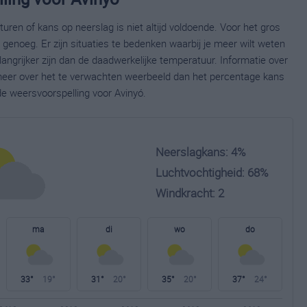
ren of kans op neerslag is niet altijd voldoende. Voor het gros
enoeg. Er zijn situaties te bedenken waarbij je meer wilt weten
ngrijker zijn dan de daadwerkelijke temperatuur. Informatie over
eer over het te verwachten weerbeeld dan het percentage kans
de weersvoorspelling voor Avinyó.
Neerslagkans: 4%
Luchtvochtigheid: 68%
Windkracht: 2
ma
di
wo
do
33°
19°
31°
20°
35°
20°
37°
24°