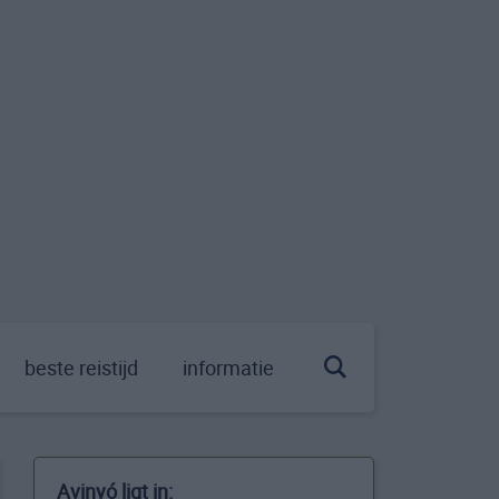
beste reistijd
informatie
Avinyó ligt in: