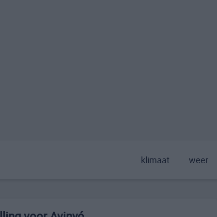
klimaat
weer
ling voor Avinyó