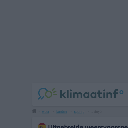
weer
landen
spanje
avinyó
>
>
>
>
Uitgebreide weersvoorspel