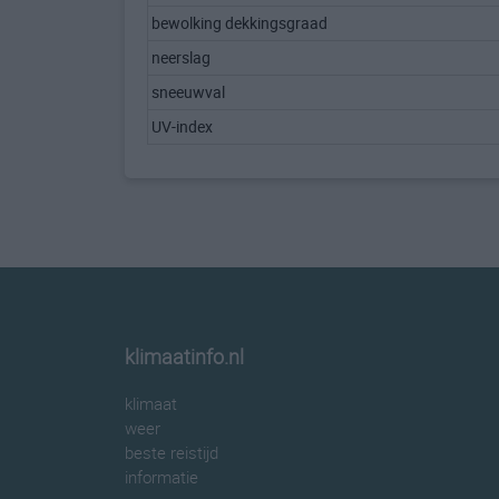
bewolking dekkingsgraad
neerslag
sneeuwval
UV-index
klimaatinfo.nl
klimaat
weer
beste reistijd
informatie