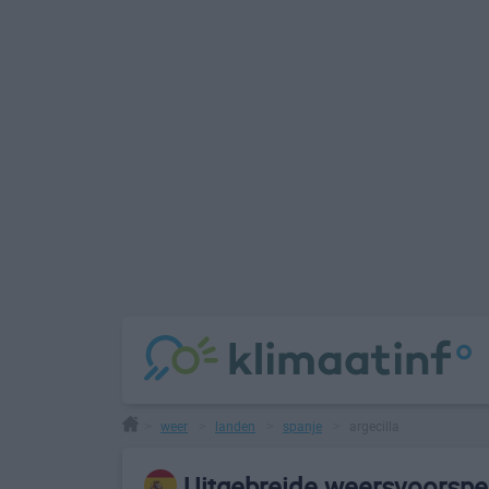
weer
landen
spanje
argecilla
>
>
>
>
Uitgebreide weersvoorspell