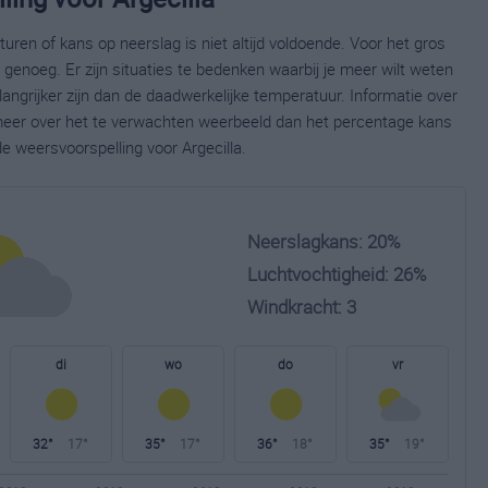
ren of kans op neerslag is niet altijd voldoende. Voor het gros
enoeg. Er zijn situaties te bedenken waarbij je meer wilt weten
ngrijker zijn dan de daadwerkelijke temperatuur. Informatie over
eer over het te verwachten weerbeeld dan het percentage kans
de weersvoorspelling voor Argecilla.
Neerslagkans: 20%
Luchtvochtigheid: 26%
Windkracht: 3
di
wo
do
vr
32°
17°
35°
17°
36°
18°
35°
19°