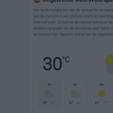
Het op de hoogte zijn van de verwachte temperatu
van de mensen is een globale weersverwachting g
over het weer. Zo kan de gevoelstemperatuur bela
de dekkingsgraad van de bewolking zegt soms m
op zonneschijn. Daarom vind je hier de uitgebrei
30
°C
za
zo
ma
33°
21°
32°
21°
32°
17°