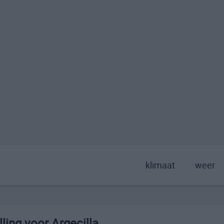
klimaat
weer
ing voor Argecilla