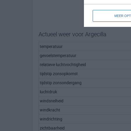
MEER OPT
Actueel weer voor Argecilla
temperatuur
gevoelstemperatuur
relatieve luchtvochtigheid
tijdstip zonsopkomst
tijdstip zonsondergang
luchtdruk
windsnelheid
windkracht
windrichting
zichtbaarheid