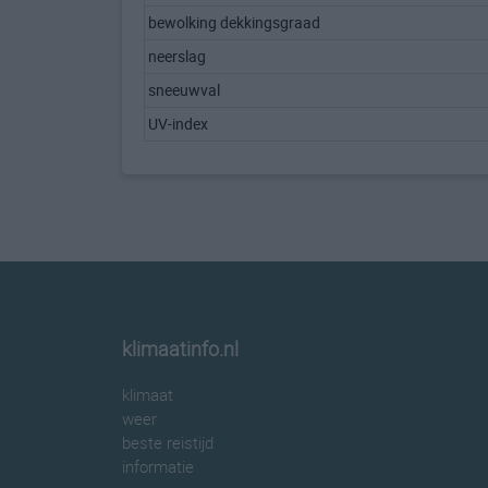
bewolking dekkingsgraad
neerslag
sneeuwval
UV-index
klimaatinfo.nl
klimaat
weer
beste reistijd
informatie