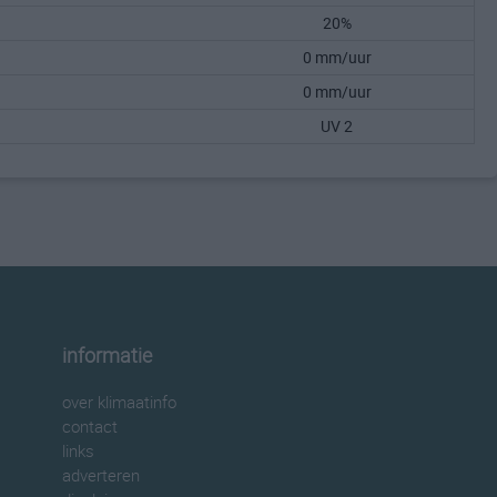
20%
0 mm/uur
0 mm/uur
UV 2
informatie
over klimaatinfo
contact
links
adverteren