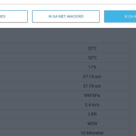
IES
IK GA NIET AKKOORD
IK GA
32℃
30℃
17%
07:14 uur
21:18 uur
898 hPa
5,4 m/s
3 Bft
WZW
16 kilometer