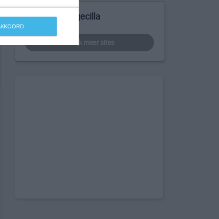
Meer over Argecilla
 AKKOORD
bekijk meer sites