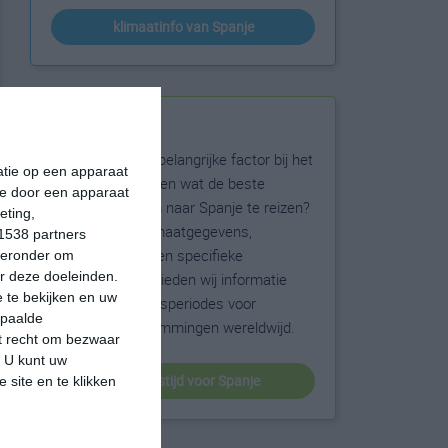
klimaatinfo van Spanje
Beste reistijd
Het weer is een belangrijke factor bij het
matie op een apparaat
reizen. Wil je weten wat de beste
ie door een apparaat
maanden zijn om naar Spanje te reizen?
eting,
Op basis van klimaatgegevens,
1538 partners
weersextremen en specifieke
hieronder om
r deze doeleinden.
weerinformatie bieden wij informatie
 te bekijken en uw
over de beste reisperiodes voor
epaalde
duizenden bestemmingen wereldwijd.
et recht om bezwaar
. U kunt uw
beste reistijd voor Spanje
 site en te klikken