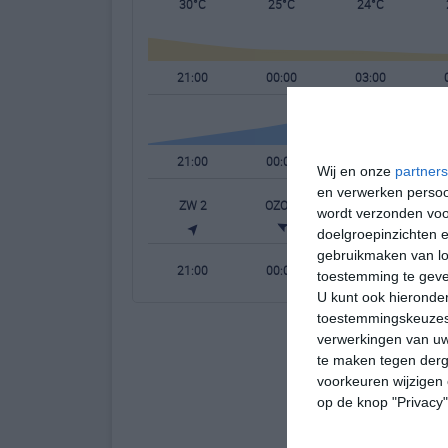
30°C
25°C
24°C
21:00
00:00
03:00
21:00
00:00
03:00
Wij en onze
partners
en verwerken persoon
ZW 2
OZO 1
ZZO 2
wordt verzonden voo
doelgroepinzichten e
gebruikmaken van loc
21:00
00:00
03:00
toestemming te gev
U kunt ook hieronder
toestemmingskeuzes 
verwerkingen van uw
te maken tegen derge
voorkeuren wijzigen 
op de knop "Privacy