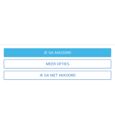
UV-index
UV 0
Almargen ligt in:
Europa
Spanje
IK GA AKKOORD
MEER OPTIES
Klimaatinfo van Spanje
IK GA NIET AKKOORD
Het actuele weer en de weersvoorspelling voor de
komende dagen of weken zeggen niets over hoe het
weer in andere maanden kan zijn. Wil je een indicatie
hebben van hoe het weer gemiddeld is in Spanje?
Daarvoor hebben wij handige klimaatinfo over Spanje.
Bekijk de gemiddelde temperaturen, de kans op regen of