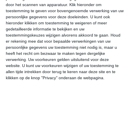
door het scannen van apparatuur. Klik hieronder om
toestemming te geven voor bovengenoemde verwerking van uw
36°
20°
35°
20°
37°
19°
35°
21°
34°
22°
persoonlijke gegevens voor deze doeleinden. U kunt ook
hieronder klikken om toestemming te weigeren of meer
36°C
36°C
33°C
27°C
22°C
21
gedetailleerde informatie te bekijken en uw
toestemmingskeuzes wijzigen alvorens akkoord te gaan.
Houd
er rekening mee dat voor bepaalde verwerkingen van uw
persoonlijke gegevens uw toestemming niet nodig is, maar u
14:00
17:00
20:00
23:00
02:00
05
heeft het recht om bezwaar te maken tegen dergelijke
verwerking. Uw voorkeuren gelden uitsluitend voor deze
website. U kunt uw voorkeuren wijzigen of uw toestemming te
allen tijde intrekken door terug te keren naar deze site en te
14:00
17:00
20:00
23:00
02:00
05
klikken op de knop "Privacy" onderaan de webpagina.
ZO 2
ZZO 2
WNW 3
W 2
ZW 1
ZW
14:00
17:00
20:00
23:00
02:00
05