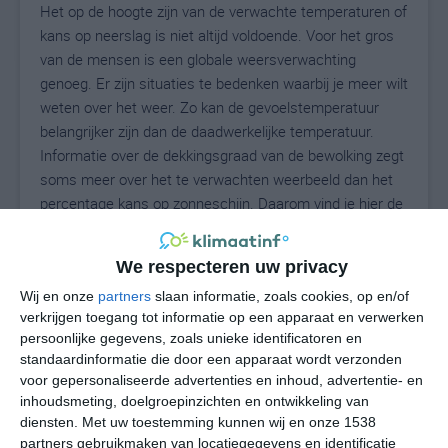
Het op de hoogte zijn van de verwachte temperaturen of
kans op neerslag is niet altijd voldoende. Voor het gros
van de mensen is een globale weersverwachting
genoeg. Er zijn situaties te bedenken waarbij je meer wilt
weten over het weer. Zo kan de gevoelstemperatuur
belangrijker zijn dan de daadwerkelijke temperatuur.
Informatie over de dekkingsgraad van de bewolking zegt
soms meer over het te verwachten weerbeeld dan het
percentage kans op zonneschijn. Daarom vind je hier de
uitgebreide weersvoorspelling voor Almargen.
We respecteren uw privacy
Wij en onze
partners
slaan informatie, zoals cookies, op en/of
28
N
°C
verkrijgen toegang tot informatie op een apparaat en verwerken
persoonlijke gegevens, zoals unieke identificatoren en
L
standaardinformatie die door een apparaat wordt verzonden
W
voor gepersonaliseerde advertenties en inhoud, advertentie- en
inhoudsmeting, doelgroepinzichten en ontwikkeling van
diensten.
Met uw toestemming kunnen wij en onze 1538
undefined
ma
di
wo
do
partners gebruikmaken van locatiegegevens en identificatie