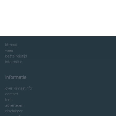
klimaatinfo.nl
klimaat
weer
beste reistijd
informatie
informatie
over klimaatinfo
contact
links
adverteren
disclaimer