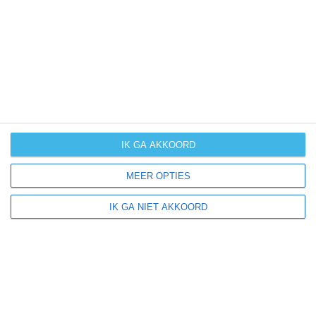
UV-index
UV 2
Aldealcorvo ligt in:
Europa
Spanje
IK GA AKKOORD
MEER OPTIES
Klimaatinfo van Spanje
IK GA NIET AKKOORD
Het actuele weer en de weersvoorspelling voor de
komende dagen of weken zeggen niets over hoe het
weer in andere maanden kan zijn. Wil je een indicatie
hebben van hoe het weer gemiddeld is in Spanje?
Daarvoor hebben wij handige klimaatinfo over Spanje.
Bekijk de gemiddelde temperaturen, de kans op regen of