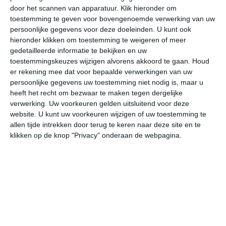
door het scannen van apparatuur. Klik hieronder om
toestemming te geven voor bovengenoemde verwerking van uw
34°
20°
33°
17°
33°
17°
32°
13°
34°
14°
persoonlijke gegevens voor deze doeleinden. U kunt ook
hieronder klikken om toestemming te weigeren of meer
30°C
23°C
19°C
18°C
19°C
30
gedetailleerde informatie te bekijken en uw
toestemmingskeuzes wijzigen alvorens akkoord te gaan.
Houd
er rekening mee dat voor bepaalde verwerkingen van uw
persoonlijke gegevens uw toestemming niet nodig is, maar u
21:00
00:00
03:00
06:00
09:00
12
heeft het recht om bezwaar te maken tegen dergelijke
verwerking. Uw voorkeuren gelden uitsluitend voor deze
website. U kunt uw voorkeuren wijzigen of uw toestemming te
allen tijde intrekken door terug te keren naar deze site en te
21:00
00:00
03:00
06:00
09:00
12
klikken op de knop "Privacy" onderaan de webpagina.
WNW 2
Z 1
ZO 1
ZO 1
OZO 1
NW
21:00
00:00
03:00
06:00
09:00
12