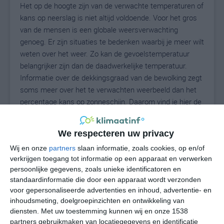
Het op de hoogte zijn van de verwachte temperaturen of
kans op neerslag is niet altijd voldoende. Voor het gros
van de mensen is een globale weersverwachting
genoeg. Er zijn situaties te bedenken waarbij je meer wilt
weten over het weer. Zo kan de gevoelstemperatuur
belangrijker zijn dan de daadwerkelijke temperatuur.
Informatie over de dekkingsgraad van de bewolking zegt
soms meer over het te verwachten weerbeeld dan het
percentage kans op zonneschijn. Daarom vind je hier de
uitgebreide weersvoorspelling voor Aldealcorvo.
We respecteren uw privacy
Wij en onze
partners
slaan informatie, zoals cookies, op en/of
30
N
°C
verkrijgen toegang tot informatie op een apparaat en verwerken
persoonlijke gegevens, zoals unieke identificatoren en
L
standaardinformatie die door een apparaat wordt verzonden
W
voor gepersonaliseerde advertenties en inhoud, advertentie- en
inhoudsmeting, doelgroepinzichten en ontwikkeling van
diensten.
Met uw toestemming kunnen wij en onze 1538
vr
za
zo
ma
di
partners gebruikmaken van locatiegegevens en identificatie