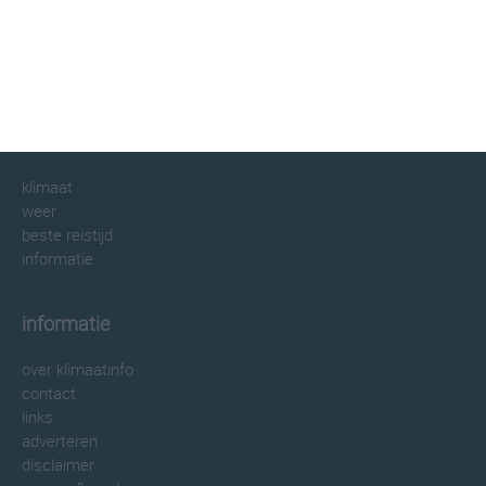
klimaatinfo.nl
klimaat
weer
beste reistijd
informatie
informatie
over klimaatinfo
contact
links
adverteren
disclaimer