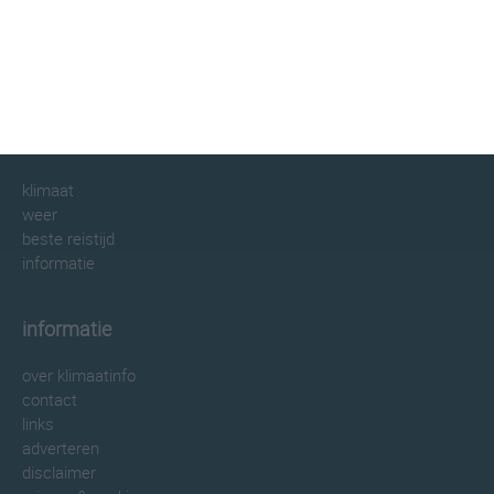
klimaatinfo.nl
klimaat
weer
beste reistijd
informatie
informatie
over klimaatinfo
contact
links
adverteren
disclaimer