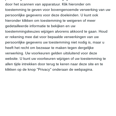
door het scannen van apparatuur. Klik hieronder om
toestemming te geven voor bovengenoemde verwerking van uw
33°
17°
30°
16°
31°
13°
29°
15°
31°
18°
persoonlijke gegevens voor deze doeleinden. U kunt ook
hieronder klikken om toestemming te weigeren of meer
28°C
32°C
33°C
31°C
23°C
18
gedetailleerde informatie te bekijken en uw
toestemmingskeuzes wijzigen alvorens akkoord te gaan.
Houd
er rekening mee dat voor bepaalde verwerkingen van uw
persoonlijke gegevens uw toestemming niet nodig is, maar u
11:00
14:00
17:00
20:00
23:00
02
heeft het recht om bezwaar te maken tegen dergelijke
verwerking. Uw voorkeuren gelden uitsluitend voor deze
website. U kunt uw voorkeuren wijzigen of uw toestemming te
allen tijde intrekken door terug te keren naar deze site en te
11:00
14:00
17:00
20:00
23:00
02
klikken op de knop "Privacy" onderaan de webpagina.
WNW 2
ZW 4
WZW 4
WZW 3
ZZO 2
ON
11:00
14:00
17:00
20:00
23:00
02