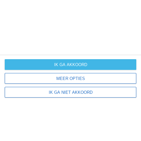
UV-index
UV 3
Aldeacipreste ligt in:
Europa
Spanje
IK GA AKKOORD
MEER OPTIES
Klimaatinfo van Spanje
IK GA NIET AKKOORD
Het actuele weer en de weersvoorspelling voor de
komende dagen of weken zeggen niets over hoe het
weer in andere maanden kan zijn. Wil je een indicatie
hebben van hoe het weer gemiddeld is in Spanje?
Daarvoor hebben wij handige klimaatinfo over Spanje.
Bekijk de gemiddelde temperaturen, de kans op regen of