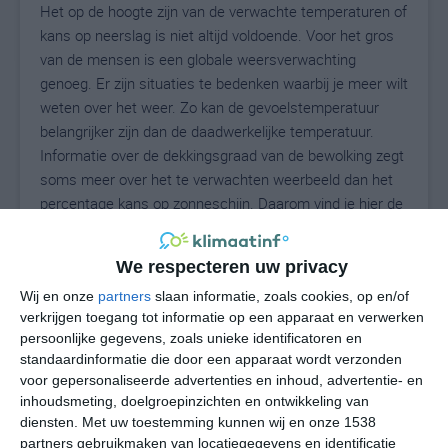
Het op de hoogte zijn van de verwachte temperaturen of
kans op neerslag is niet altijd voldoende. Voor het gros
van de mensen is een globale weersverwachting
genoeg. Er zijn situaties te bedenken waarbij je meer wilt
weten over het weer. Zo kan de gevoelstemperatuur
belangrijker zijn dan de daadwerkelijke temperatuur.
Informatie over de dekkingsgraad van de bewolking zegt
soms meer over het te verwachten weerbeeld dan het
percentage kans op zonneschijn. Daarom vind je hier de
uitgebreide weersvoorspelling voor Aldeacipreste.
We respecteren uw privacy
Wij en onze
partners
slaan informatie, zoals cookies, op en/of
26
N
°C
verkrijgen toegang tot informatie op een apparaat en verwerken
persoonlijke gegevens, zoals unieke identificatoren en
L
standaardinformatie die door een apparaat wordt verzonden
W
voor gepersonaliseerde advertenties en inhoud, advertentie- en
inhoudsmeting, doelgroepinzichten en ontwikkeling van
diensten.
Met uw toestemming kunnen wij en onze 1538
za
zo
ma
di
wo
partners gebruikmaken van locatiegegevens en identificatie