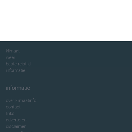
klimaatinfo.nl
klimaat
weer
beste reistijd
informatie
informatie
over klimaatinfo
contact
links
adverteren
disclaimer