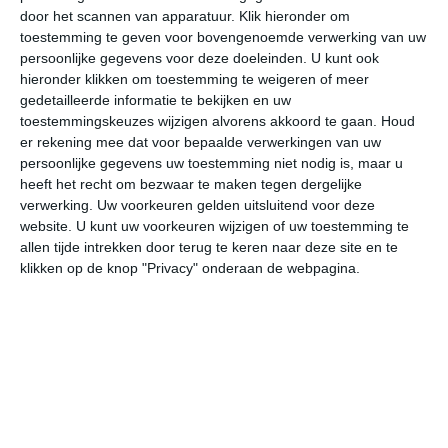
door het scannen van apparatuur. Klik hieronder om
toestemming te geven voor bovengenoemde verwerking van uw
38°
21°
32°
17°
33°
14°
34°
16°
37°
19°
persoonlijke gegevens voor deze doeleinden. U kunt ook
hieronder klikken om toestemming te weigeren of meer
26°C
22°C
21°C
26°C
35°C
38
gedetailleerde informatie te bekijken en uw
toestemmingskeuzes wijzigen alvorens akkoord te gaan.
Houd
er rekening mee dat voor bepaalde verwerkingen van uw
persoonlijke gegevens uw toestemming niet nodig is, maar u
01:00
04:00
07:00
10:00
13:00
16
heeft het recht om bezwaar te maken tegen dergelijke
verwerking. Uw voorkeuren gelden uitsluitend voor deze
website. U kunt uw voorkeuren wijzigen of uw toestemming te
allen tijde intrekken door terug te keren naar deze site en te
01:00
04:00
07:00
10:00
13:00
16
klikken op de knop "Privacy" onderaan de webpagina.
WNW 2
WNW 1
ZW 0
ZW 1
WZW 1
ZW
01:00
04:00
07:00
10:00
13:00
16