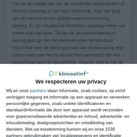
Het op de hoogte zijn van de verwachte temperaturen of
kans op neerslag is niet altijd voldoende. Voor het gros
van de mensen is een globale weersverwachting
genoeg. Er zijn situaties te bedenken waarbij je meer wilt
weten over het weer. Zo kan de gevoelstemperatuur
belangrijker zijn dan de daadwerkelijke temperatuur.
Informatie over de dekkingsgraad van de bewolking zegt
soms meer over het te verwachten weerbeeld dan het
percentage kans op zonneschijn. Daarom vind je hier de
uitgebreide weersvoorspelling voor Aldea del Cano.
We respecteren uw privacy
Wij en onze
partners
slaan informatie, zoals cookies, op en/of
29
N
°C
verkrijgen toegang tot informatie op een apparaat en verwerken
persoonlijke gegevens, zoals unieke identificatoren en
L
standaardinformatie die door een apparaat wordt verzonden
W
voor gepersonaliseerde advertenties en inhoud, advertentie- en
inhoudsmeting, doelgroepinzichten en ontwikkeling van
diensten.
Met uw toestemming kunnen wij en onze 1538
vr
za
zo
ma
di
partners gebruikmaken van locatiegegevens en identificatie