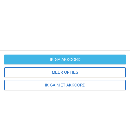
UV-index
UV 3
Aldea del Cano ligt in:
Europa
Spanje
IK GA AKKOORD
MEER OPTIES
Klimaatinfo van Spanje
IK GA NIET AKKOORD
Het actuele weer en de weersvoorspelling voor de
komende dagen of weken zeggen niets over hoe het
weer in andere maanden kan zijn. Wil je een indicatie
hebben van hoe het weer gemiddeld is in Spanje?
Daarvoor hebben wij handige klimaatinfo over Spanje.
Bekijk de gemiddelde temperaturen, de kans op regen of