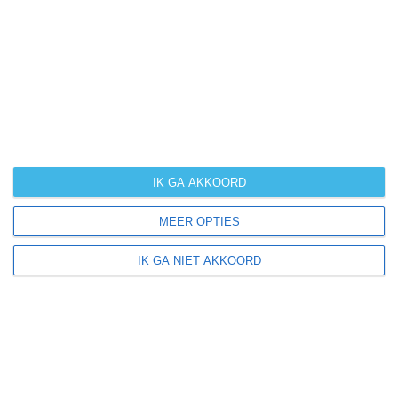
UV-index
UV 0
Alconera ligt in:
Europa
Spanje
IK GA AKKOORD
MEER OPTIES
Klimaatinfo van Spanje
IK GA NIET AKKOORD
Het actuele weer en de weersvoorspelling voor de
komende dagen of weken zeggen niets over hoe het
weer in andere maanden kan zijn. Wil je een indicatie
hebben van hoe het weer gemiddeld is in Spanje?
Daarvoor hebben wij handige klimaatinfo over Spanje.
Bekijk de gemiddelde temperaturen, de kans op regen of