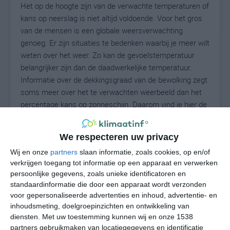
Het op de hoogte zijn van de verwachte temperaturen of
kans op neerslag is niet altijd voldoende. Voor het gros
van de mensen is een globale weersverwachting
genoeg. Er zijn situaties te bedenken waarbij je meer wilt
weten over het weer. Zo kan de gevoelstemperatuur
belangrijker zijn dan de daadwerkelijke temperatuur.
Informatie over de dekkingsgraad van de bewolking zegt
soms meer over het te verwachten weerbeeld dan het
percentage kans op zonneschijn. Daarom vind je hier de
uitgebreide weersvoorspelling voor Alconera.
We respecteren uw privacy
Wij en onze
partners
slaan informatie, zoals cookies, op en/of
28
N
°C
verkrijgen toegang tot informatie op een apparaat en verwerken
persoonlijke gegevens, zoals unieke identificatoren en
L
standaardinformatie die door een apparaat wordt verzonden
W
voor gepersonaliseerde advertenties en inhoud, advertentie- en
inhoudsmeting, doelgroepinzichten en ontwikkeling van
diensten.
Met uw toestemming kunnen wij en onze 1538
vr
za
zo
ma
di
partners gebruikmaken van locatiegegevens en identificatie