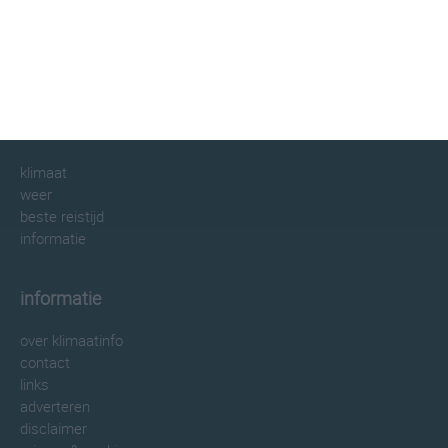
klimaatinfo.nl
klimaat
weer
beste reistijd
informatie
informatie
over klimaatinfo
contact
links
adverteren
disclaimer