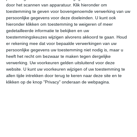
door het scannen van apparatuur. Klik hieronder om
toestemming te geven voor bovengenoemde verwerking van uw
37°
18°
37°
20°
33°
17°
33°
15°
35°
16°
persoonlijke gegevens voor deze doeleinden. U kunt ook
hieronder klikken om toestemming te weigeren of meer
37°C
33°C
26°C
23°C
22°C
22
gedetailleerde informatie te bekijken en uw
toestemmingskeuzes wijzigen alvorens akkoord te gaan.
Houd
er rekening mee dat voor bepaalde verwerkingen van uw
persoonlijke gegevens uw toestemming niet nodig is, maar u
18:00
21:00
00:00
03:00
06:00
09
heeft het recht om bezwaar te maken tegen dergelijke
verwerking. Uw voorkeuren gelden uitsluitend voor deze
website. U kunt uw voorkeuren wijzigen of uw toestemming te
allen tijde intrekken door terug te keren naar deze site en te
18:00
21:00
00:00
03:00
06:00
09
klikken op de knop "Privacy" onderaan de webpagina.
NNW 3
NNW 3
NW 2
NNW 1
ZZW 1
ZZ
18:00
21:00
00:00
03:00
06:00
09