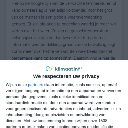
Het op de hoogte zijn van de verwachte temperaturen of
kans op neerslag is niet altijd voldoende. Voor het gros
van de mensen is een globale weersverwachting
genoeg. Er zijn situaties te bedenken waarbij je meer wilt
weten over het weer. Zo kan de gevoelstemperatuur
belangrijker zijn dan de daadwerkelijke temperatuur.
Informatie over de dekkingsgraad van de bewolking zegt
soms meer over het te verwachten weerbeeld dan het
percentage kans op zonneschijn. Daarom vind je hier de
uitgebreide weersvoorspelling voor Albocàsser.
We respecteren uw privacy
Wij en onze
partners
slaan informatie, zoals cookies, op en/of
27
N
°C
verkrijgen toegang tot informatie op een apparaat en verwerken
persoonlijke gegevens, zoals unieke identificatoren en
L
standaardinformatie die door een apparaat wordt verzonden
W
voor gepersonaliseerde advertenties en inhoud, advertentie- en
inhoudsmeting, doelgroepinzichten en ontwikkeling van
diensten.
Met uw toestemming kunnen wij en onze 1538
ma
di
wo
do
vr
partners gebruikmaken van locatiegegevens en identificatie