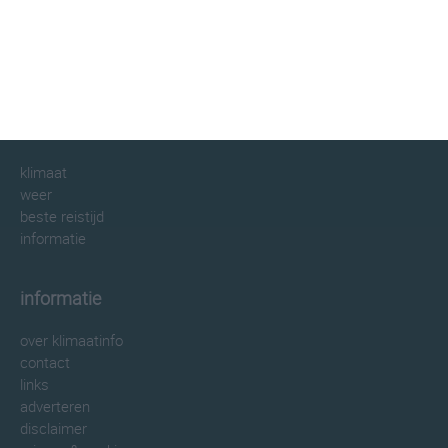
klimaatinfo.nl
klimaat
weer
beste reistijd
informatie
informatie
over klimaatinfo
contact
links
adverteren
disclaimer