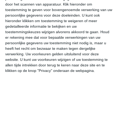
door het scannen van apparatuur. Klik hieronder om
toestemming te geven voor bovengenoemde verwerking van uw
30°
23°
31°
21°
31°
21°
32°
21°
32°
23°
persoonlijke gegevens voor deze doeleinden. U kunt ook
hieronder klikken om toestemming te weigeren of meer
23°C
22°C
21°C
21°C
26°C
30
gedetailleerde informatie te bekijken en uw
toestemmingskeuzes wijzigen alvorens akkoord te gaan.
Houd
er rekening mee dat voor bepaalde verwerkingen van uw
persoonlijke gegevens uw toestemming niet nodig is, maar u
23:00
02:00
05:00
08:00
11:00
14
heeft het recht om bezwaar te maken tegen dergelijke
verwerking. Uw voorkeuren gelden uitsluitend voor deze
website. U kunt uw voorkeuren wijzigen of uw toestemming te
allen tijde intrekken door terug te keren naar deze site en te
23:00
02:00
05:00
08:00
11:00
14
klikken op de knop "Privacy" onderaan de webpagina.
ONO 1
NW 1
NNW 1
NNW 1
OZO 1
ZO
23:00
02:00
05:00
08:00
11:00
14