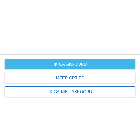
UV-index
UV 0
Albocàsser ligt in:
Europa
Spanje
IK GA AKKOORD
MEER OPTIES
Klimaatinfo van Spanje
IK GA NIET AKKOORD
Het actuele weer en de weersvoorspelling voor de
komende dagen of weken zeggen niets over hoe het
weer in andere maanden kan zijn. Wil je een indicatie
hebben van hoe het weer gemiddeld is in Spanje?
Daarvoor hebben wij handige klimaatinfo over Spanje.
Bekijk de gemiddelde temperaturen, de kans op regen of