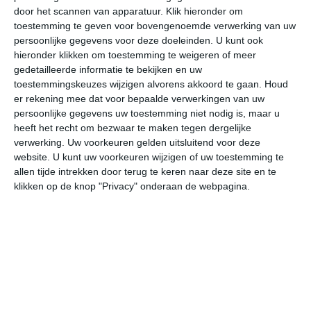
door het scannen van apparatuur. Klik hieronder om
toestemming te geven voor bovengenoemde verwerking van uw
33°
19°
34°
18°
35°
17°
34°
19°
34°
22°
persoonlijke gegevens voor deze doeleinden. U kunt ook
hieronder klikken om toestemming te weigeren of meer
32°C
32°C
28°C
23°C
20°C
19
gedetailleerde informatie te bekijken en uw
toestemmingskeuzes wijzigen alvorens akkoord te gaan.
Houd
er rekening mee dat voor bepaalde verwerkingen van uw
persoonlijke gegevens uw toestemming niet nodig is, maar u
16:00
19:00
22:00
01:00
04:00
07
heeft het recht om bezwaar te maken tegen dergelijke
verwerking. Uw voorkeuren gelden uitsluitend voor deze
website. U kunt uw voorkeuren wijzigen of uw toestemming te
allen tijde intrekken door terug te keren naar deze site en te
16:00
19:00
22:00
01:00
04:00
07
klikken op de knop "Privacy" onderaan de webpagina.
ZW 3
WZW 3
ZZO 1
NO 2
NO 2
NO
16:00
19:00
22:00
01:00
04:00
07