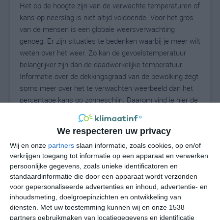
Het op de hoogte zijn van de verwachte temperaturen of
kans op neerslag is niet altijd voldoende. Voor het gros
van de mensen is een globale weersverwachting
genoeg. Er zijn situaties te bedenken waarbij je meer wilt
weten over het weer. Zo kan de gevoelstemperatuur
belangrijker zijn dan de daadwerkelijke temperatuur.
Informatie over de dekkingsgraad van de bewolking zegt
soms meer over het te verwachten weerbeeld dan het
percentage kans op zonneschijn. Daarom vind je hier de
uitgebreide weersvoorspelling voor Abadía.
We respecteren uw privacy
Wij en onze
partners
slaan informatie, zoals cookies, op en/of
26
N
°C
verkrijgen toegang tot informatie op een apparaat en verwerken
persoonlijke gegevens, zoals unieke identificatoren en
L
standaardinformatie die door een apparaat wordt verzonden
W
voor gepersonaliseerde advertenties en inhoud, advertentie- en
inhoudsmeting, doelgroepinzichten en ontwikkeling van
diensten.
Met uw toestemming kunnen wij en onze 1538
undefined
ma
di
wo
do
partners gebruikmaken van locatiegegevens en identificatie