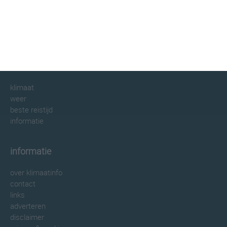
klimaatinfo.nl
klimaat
weer
beste reistijd
informatie
informatie
over klimaatinfo
contact
links
adverteren
disclaimer