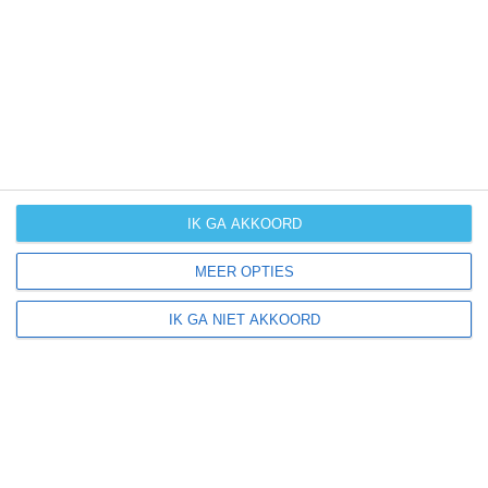
UV-index
UV 6
Abadía ligt in:
Europa
Spanje
IK GA AKKOORD
MEER OPTIES
Klimaatinfo van Spanje
IK GA NIET AKKOORD
Het actuele weer en de weersvoorspelling voor de
komende dagen of weken zeggen niets over hoe het
weer in andere maanden kan zijn. Wil je een indicatie
hebben van hoe het weer gemiddeld is in Spanje?
Daarvoor hebben wij handige klimaatinfo over Spanje.
Bekijk de gemiddelde temperaturen, de kans op regen of