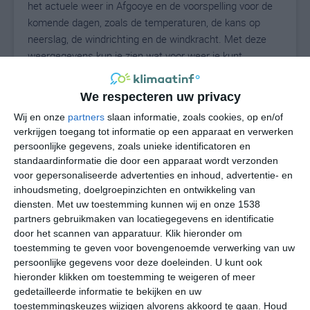
het actuele weer in Afgooye en de voorspelling voor de
komende dagen, zoals de temperaturen, de kans op
neerslag, de windrichting en de windkracht. Met deze
weergegevens kun je zien wat voor weer je kunt
verwachten in Afgooye. Op basis van de
klimaatstatistieken beschrijven we het weer per maand
We respecteren uw privacy
in Afgooye. Dit is geen langetermijnverwachting, maar
Wij en onze
partners
slaan informatie, zoals cookies, op en/of
geeft het gemiddelde weerbeeld voor alle maanden van
verkrijgen toegang tot informatie op een apparaat en verwerken
het jaar. Wil je de uitgebreide weersverwachting voor
persoonlijke gegevens, zoals unieke identificatoren en
Afgooye zien? Op de pagina met extra weerinformatie
standaardinformatie die door een apparaat wordt verzonden
tonen we de kans op sneeuw, de gevoelstemperatuur,
voor gepersonaliseerde advertenties en inhoud, advertentie- en
de zichtbaarheid, de UV-kracht, de luchtdruk en meer
inhoudsmeting, doelgroepinzichten en ontwikkeling van
goede weerinfo.
diensten.
Met uw toestemming kunnen wij en onze 1538
partners gebruikmaken van locatiegegevens en identificatie
door het scannen van apparatuur. Klik hieronder om
toestemming te geven voor bovengenoemde verwerking van uw
25
persoonlijke gegevens voor deze doeleinden. U kunt ook
N
°C
hieronder klikken om toestemming te weigeren of meer
L
gedetailleerde informatie te bekijken en uw
W
toestemmingskeuzes wijzigen alvorens akkoord te gaan.
Houd