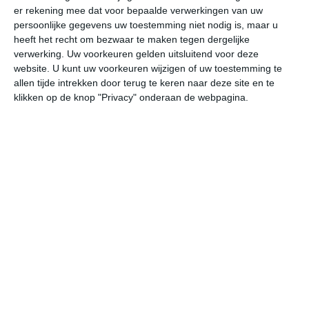
er rekening mee dat voor bepaalde verwerkingen van uw
persoonlijke gegevens uw toestemming niet nodig is, maar u
vr
za
zo
ma
di
heeft het recht om bezwaar te maken tegen dergelijke
verwerking. Uw voorkeuren gelden uitsluitend voor deze
website. U kunt uw voorkeuren wijzigen of uw toestemming te
allen tijde intrekken door terug te keren naar deze site en te
28°
22°
29°
23°
29°
22°
29°
23°
29°
23°
klikken op de knop "Privacy" onderaan de webpagina.
27°C
28°C
27°C
24°C
24°C
24
10:00
13:00
16:00
19:00
22:00
01
10:00
13:00
16:00
19:00
22:00
01
ZZW 4
ZZW 4
ZZW 4
ZZW 3
ZZW 3
ZZ
10:00
13:00
16:00
19:00
22:00
01