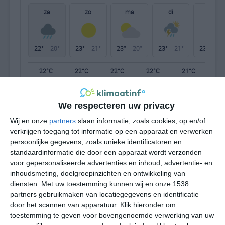
za
zo
ma
di
wo
22°
20°
23°
21°
23°
20°
23°
21°
23°
21°
22°C
22°C
22°C
22°C
21°C
21
We respecteren uw privacy
17:00
20:00
23:00
02:00
05:00
08
Wij en onze
partners
slaan informatie, zoals cookies, op en/of
verkrijgen toegang tot informatie op een apparaat en verwerken
persoonlijke gegevens, zoals unieke identificatoren en
17:00
20:00
23:00
02:00
05:00
08
standaardinformatie die door een apparaat wordt verzonden
voor gepersonaliseerde advertenties en inhoud, advertentie- en
ZO 3
ZO 3
ZO 3
Z 2
W 2
WZ
inhoudsmeting, doelgroepinzichten en ontwikkeling van
diensten.
Met uw toestemming kunnen wij en onze 1538
partners gebruikmaken van locatiegegevens en identificatie
17:00
20:00
23:00
02:00
05:00
08
door het scannen van apparatuur. Klik hieronder om
toestemming te geven voor bovengenoemde verwerking van uw