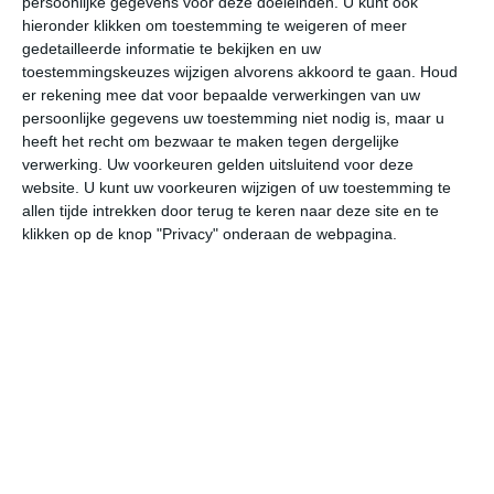
persoonlijke gegevens voor deze doeleinden. U kunt ook
hieronder klikken om toestemming te weigeren of meer
bekijk de uitgebreide weersverwachting voor Beira
gedetailleerde informatie te bekijken en uw
toestemmingskeuzes wijzigen alvorens akkoord te gaan.
Houd
er rekening mee dat voor bepaalde verwerkingen van uw
Op basis van de langjarige klimaatstatistieken, bepaalde
persoonlijke gegevens uw toestemming niet nodig is, maar u
weerpatronen en specifieke gebeurtenissen kan een
heeft het recht om bezwaar te maken tegen dergelijke
gemiddeld weerbeeld per maand samengesteld worden.
verwerking. Uw voorkeuren gelden uitsluitend voor deze
website. U kunt uw voorkeuren wijzigen of uw toestemming te
allen tijde intrekken door terug te keren naar deze site en te
Het weer in januari
klikken op de knop "Privacy" onderaan de webpagina.
In de maand januari ligt de gemiddelde
maximumtemperatuur in Beira rond de 32 graden
Celsius. De gemiddelde minimumtemperatuur komt in
januari uit op 24 graden. Het aantal uren dat de zon
zichtbaar is ligt in januari op deze bestemming rond de 8
uur per dag. Binnen de hele maand valt er gedurende
ongeveer 13 dagen neerslag. Als je kijkt naar de
langjarige gemiddeldes dan zorgt dat voor een natte
maand.