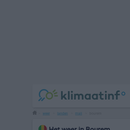
weer
landen
mali
bourem
>
>
>
>
Het weer in Bourem