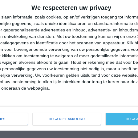
38°
29°
38°
28°
39°
27°
37°
28°
We respecteren uw privacy
32°C
31°C
30°C
31°C
36°C
slaan informatie, zoals cookies, op en/of verkrijgen toegang tot infor
lijke gegevens, zoals unieke identificatoren en standaardinformatie d
r gepersonaliseerde advertenties en inhoud, advertentie- en inhoudsm
n ontwikkeling van diensten.
Met uw toestemming kunnen wij en onze 
23:00
02:00
05:00
08:00
11:00
atiegegevens en identificatie door het scannen van apparatuur. Klik 
en voor bovengenoemde verwerking van uw persoonlijke gegevens voo
 klikken om toestemming te weigeren of meer gedetailleerde informatie
wijzigen alvorens akkoord te gaan.
Houd er rekening mee dat voor b
23:00
02:00
05:00
08:00
11:00
 persoonlijke gegevens uw toestemming niet nodig is, maar u heeft h
lijke verwerking. Uw voorkeuren gelden uitsluitend voor deze website
ZW 4
ZZW 3
WZW 3
WZW 3
W 4
of uw toestemming te allen tijde intrekken door terug te keren naar deze
" onderaan de webpagina.
23:00
02:00
05:00
08:00
11:00
IES
IK GA NIET AKKOORD
IK GA
reide weersverwachting voor Bourem