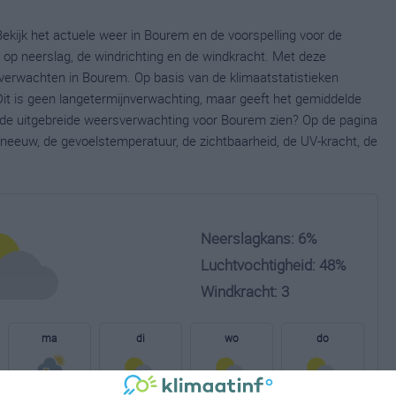
ekijk het actuele weer in Bourem en de voorspelling voor de
op neerslag, de windrichting en de windkracht. Met deze
verwachten in Bourem. Op basis van de klimaatstatistieken
it is geen langetermijnverwachting, maar geeft het gemiddelde
e de uitgebreide weersverwachting voor Bourem zien? Op de pagina
neeuw, de gevoelstemperatuur, de zichtbaarheid, de UV-kracht, de
Neerslagkans: 6%
Luchtvochtigheid: 48%
Windkracht: 3
ma
di
wo
do