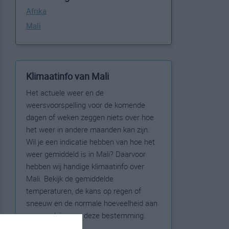
Afrika
Mali
Klimaatinfo van Mali
Het actuele weer en de
weersvoorspelling voor de komende
dagen of weken zeggen niets over hoe
het weer in andere maanden kan zijn.
Wil je een indicatie hebben van hoe het
weer gemiddeld is in Mali? Daarvoor
hebben wij handige klimaatinfo over
Mali. Bekijk de gemiddelde
temperaturen, de kans op regen of
sneeuw en de normale hoeveelheid aan
zonneschijn voor deze bestemming.