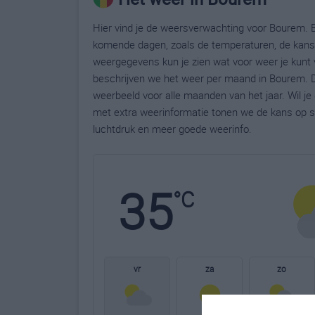
Hier vind je de weersverwachting voor Bourem. B
komende dagen, zoals de temperaturen, de kans 
weergegevens kun je zien wat voor weer je kunt 
beschrijven we het weer per maand in Bourem. D
weerbeeld voor alle maanden van het jaar. Wil j
met extra weerinformatie tonen we de kans op s
luchtdruk en meer goede weerinfo.
35
°C
vr
za
zo