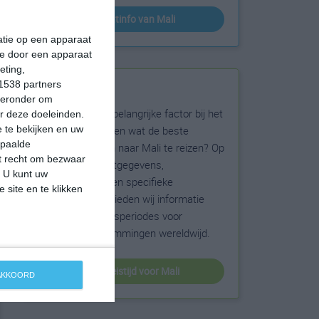
klimaatinfo van Mali
matie op een apparaat
ie door een apparaat
eting,
1538 partners
Beste reistijd
hieronder om
Het weer is een belangrijke factor bij het
r deze doeleinden.
reizen. Wil je weten wat de beste
 te bekijken en uw
epaalde
maanden zijn om naar Mali te reizen? Op
et recht om bezwaar
basis van klimaatgegevens,
. U kunt uw
weersextremen en specifieke
 site en te klikken
weerinformatie bieden wij informatie
over de beste reisperiodes voor
duizenden bestemmingen wereldwijd.
beste reistijd voor Mali
 AKKOORD