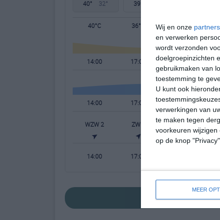
40°
32°
39°
30°
39°
31°
40°C
36°C
34°C
Wij en onze
partners
en verwerken persoon
wordt verzonden voo
doelgroepinzichten e
14:00
17:00
20:00
gebruikmaken van loc
toestemming te gev
U kunt ook hieronder
toestemmingskeuzes 
14:00
17:00
20:00
verwerkingen van uw
te maken tegen derge
WZW 2
ZW 4
ZW 4
voorkeuren wijzigen 
op de knop "Privacy
14:00
17:00
20:00
MEER OPT
bekijk de uitgeb