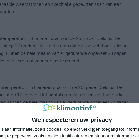
 bepaalde weerpatronen en specifieke gebeurtenissen kan een
worden.
temperatuur in Fianarantsoa rond de 26 graden Celsius. De
t op 17 graden. Het aantal uren dat de zon zichtbaar is ligt in
ag. Binnen de hele maand valt er gedurende ongeveer 23 dagen
eldes dan zorgt dat voor een natte maand.
mtemperatuur in Fianarantsoa rond de 26 graden Celsius. De
it op 17 graden. Het aantal uren dat de zon zichtbaar is ligt in
dag. Binnen de hele maand valt er gedurende ongeveer 22 dagen
eldes dan zorgt dat voor een natte maand.
We respecteren uw privacy
slaan informatie, zoals cookies, op en/of verkrijgen toegang tot infor
lijke gegevens, zoals unieke identificatoren en standaardinformatie d
emperatuur in Fianarantsoa rond de 25 graden Celsius. De