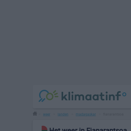
weer
landen
madagaskar
fianarantsoa
>
>
>
>
Het weer in Fianarantsoa