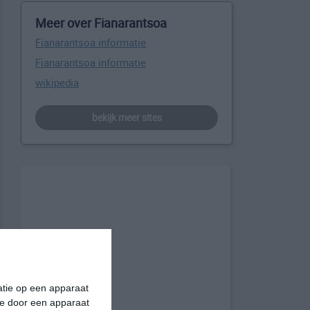
Meer over Fianarantsoa
Fianarantsoa informatie
Fianarantsoa informatie
wikipedia
bekijk meer sites
matie op een apparaat
ie door een apparaat