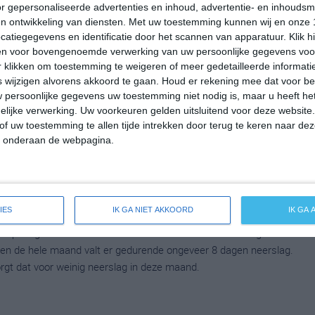
r gepersonaliseerde advertenties en inhoud, advertentie- en inhoudsm
 op 16 graden. Het aantal uren dat de zon zichtbaar is ligt in
n ontwikkeling van diensten.
Met uw toestemming kunnen wij en onze 
g. Binnen de hele maand valt er gedurende ongeveer 20 dagen
atiegegevens en identificatie door het scannen van apparatuur. Klik 
ldes dan zorgt dat voor een maand met vrij veel neerslag.
en voor bovengenoemde verwerking van uw persoonlijke gegevens voo
 klikken om toestemming te weigeren of meer gedetailleerde informatie
wijzigen alvorens akkoord te gaan.
Houd er rekening mee dat voor b
 persoonlijke gegevens uw toestemming niet nodig is, maar u heeft h
mperatuur in Fianarantsoa rond de 24 graden Celsius. De
lijke verwerking. Uw voorkeuren gelden uitsluitend voor deze website
op 15 graden. Het aantal uren dat de zon zichtbaar is ligt in april
of uw toestemming te allen tijde intrekken door terug te keren naar deze
en de hele maand valt er gedurende ongeveer 12 dagen neerslag.
" onderaan de webpagina.
zorgt dat voor niet zoveel neerslag deze maand.
IES
IK GA NIET AKKOORD
IK GA
peratuur in Fianarantsoa rond de 22 graden Celsius. De
p 12 graden. Het aantal uren dat de zon zichtbaar is ligt in mei
en de hele maand valt er gedurende ongeveer 8 dagen neerslag.
zorgt dat voor weinig neerslag in deze maand.