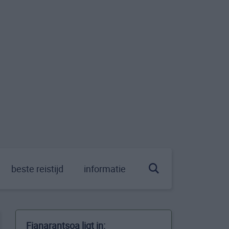
beste reistijd
informatie
Fianarantsoa ligt in: