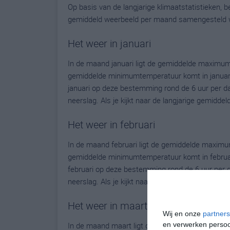
Op basis van de langjarige klimaatstatistieken,
gemiddeld weerbeeld per maand samengesteld 
Het weer in januari
In de maand januari ligt de gemiddelde maximum
gemiddelde minimumtemperatuur komt in januari ui
januari op deze bestemming rond de 6 uur per d
neerslag. Als je kijkt naar de langjarige gemidd
Het weer in februari
In de maand februari ligt de gemiddelde maximu
gemiddelde minimumtemperatuur komt in februari u
februari op deze bestemming rond de 6 uur per 
neerslag. Als je kijkt naar de langjarige gemidd
Het weer in maart
Wij en onze
partners
en verwerken persoon
In de maand maart ligt de gemiddelde maximumt