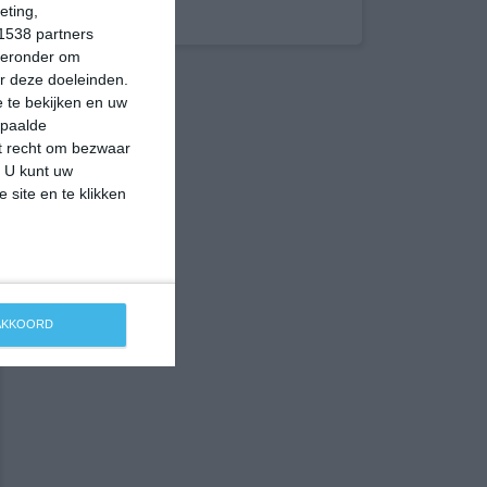
eting,
1538 partners
hieronder om
r deze doeleinden.
 te bekijken en uw
epaalde
et recht om bezwaar
. U kunt uw
 site en te klikken
 AKKOORD