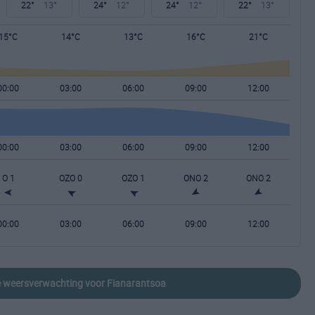
22°
13°
24°
12°
24°
12°
22°
13°
15°C
14°C
13°C
16°C
21°C
00:00
03:00
06:00
09:00
12:00
00:00
03:00
06:00
09:00
12:00
O 1
OZO 0
OZO 1
ONO 2
ONO 2
00:00
03:00
06:00
09:00
12:00
de weersverwachting voor Fianarantsoa