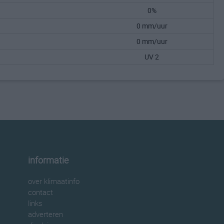
0%
0 mm/uur
0 mm/uur
UV 2
informatie
over klimaatinfo
contact
links
adverteren