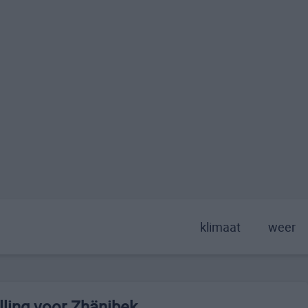
klimaat
weer
ling voor Zhänibek