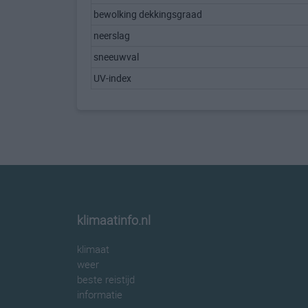
bewolking dekkingsgraad
neerslag
sneeuwval
UV-index
klimaatinfo.nl
klimaat
weer
beste reistijd
informatie