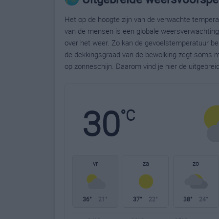
Het op de hoogte zijn van de verwachte temperatu
van de mensen is een globale weersverwachting g
over het weer. Zo kan de gevoelstemperatuur bela
de dekkingsgraad van de bewolking zegt soms m
op zonneschijn. Daarom vind je hier de uitgebrei
30
°C
vr
za
zo
36°
21°
37°
22°
38°
24°