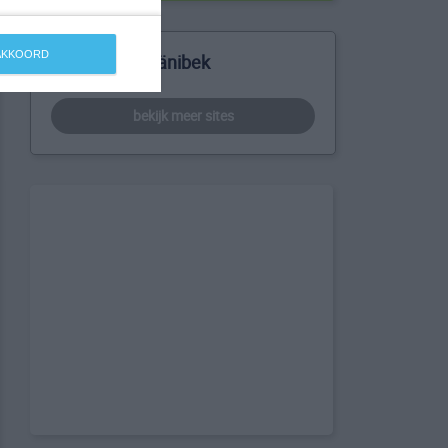
 AKKOORD
Meer over Zhänibek
bekijk meer sites