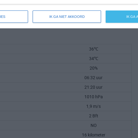
IES
IK GA NIET AKKOORD
IK GA
36℃
34℃
20%
06:32 uur
21:20 uur
1010 hPa
1,9 m/s
2 Bft
NO
16 kilometer