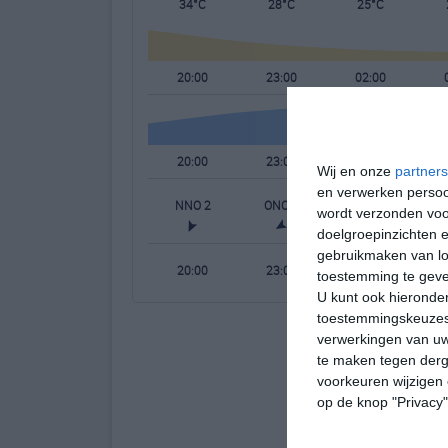
34°C
28°C
25°C
20:00
23:00
02:00
20:00
23:00
02:00
Wij en onze
partners
en verwerken persoon
NNO 2
ONO 2
ZO 2
wordt verzonden voo
doelgroepinzichten e
gebruikmaken van loc
20:00
23:00
02:00
toestemming te gev
U kunt ook hieronder
toestemmingskeuzes 
verwerkingen van uw
te maken tegen derge
voorkeuren wijzigen 
op de knop "Privacy