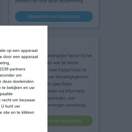
zonneschijn voor deze bestemming.
klimaatinfo van Kazachstan
Beste reistijd
matie op een apparaat
Het weer is een belangrijke factor bij het
ie door een apparaat
reizen. Wil je weten wat de beste
eting,
maanden zijn om naar Kazachstan te
1538 partners
hieronder om
reizen? Op basis van klimaatgegevens,
r deze doeleinden.
weersextremen en specifieke
 te bekijken en uw
weerinformatie bieden wij informatie
epaalde
over de beste reisperiodes voor
et recht om bezwaar
duizenden bestemmingen wereldwijd.
. U kunt uw
 site en te klikken
beste reistijd voor Kazachstan