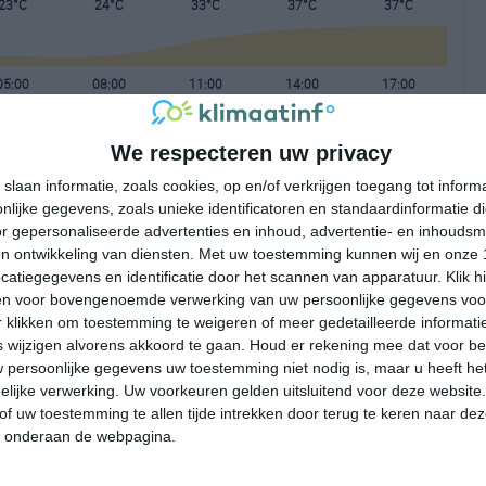
23°C
24°C
33°C
37°C
37°C
05:00
08:00
11:00
14:00
17:00
We respecteren uw privacy
05:00
08:00
11:00
14:00
17:00
slaan informatie, zoals cookies, op en/of verkrijgen toegang tot infor
lijke gegevens, zoals unieke identificatoren en standaardinformatie d
Z 2
Z 2
ZW 3
ZW 2
ZZW 3
r gepersonaliseerde advertenties en inhoud, advertentie- en inhoudsm
n ontwikkeling van diensten.
Met uw toestemming kunnen wij en onze 
atiegegevens en identificatie door het scannen van apparatuur. Klik 
05:00
08:00
11:00
14:00
17:00
en voor bovengenoemde verwerking van uw persoonlijke gegevens voo
 klikken om toestemming te weigeren of meer gedetailleerde informatie
wijzigen alvorens akkoord te gaan.
Houd er rekening mee dat voor b
 persoonlijke gegevens uw toestemming niet nodig is, maar u heeft h
lijke verwerking. Uw voorkeuren gelden uitsluitend voor deze website
of uw toestemming te allen tijde intrekken door terug te keren naar deze
" onderaan de webpagina.