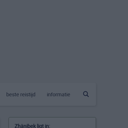
beste reistijd
informatie
Zhänibek ligt in: