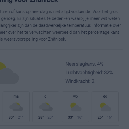
ren of kans op neerslag is niet altijd voldoende. Voor het gros
enoeg. Er zijn situaties te bedenken waarbij je meer wilt weten
ngrijker zijn dan de daadwerkelijke temperatuur. Informatie over
eer over het te verwachten weerbeeld dan het percentage kans
de weersvoorspelling voor Zhänibek.
Neerslagkans: 4%
Luchtvochtigheid: 32%
Windkracht: 2
ma
di
wo
do
30°
21°
28°
20°
33°
16°
25°
16°