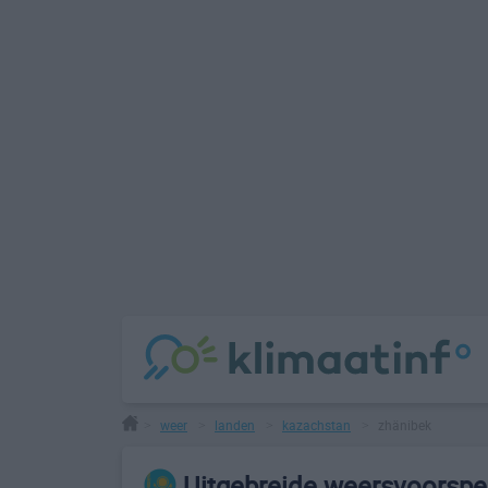
weer
landen
kazachstan
zhänibek
>
>
>
>
Uitgebreide weersvoorspel