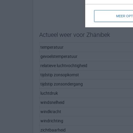
MEER OPT
Actueel weer voor Zhänibek
temperatuur
gevoelstemperatuur
relatieve luchtvochtigheid
tijdstip zonsopkomst
tijdstip zonsondergang
luchtdruk
windsnelheid
windkracht
windrichting
zichtbaarheid