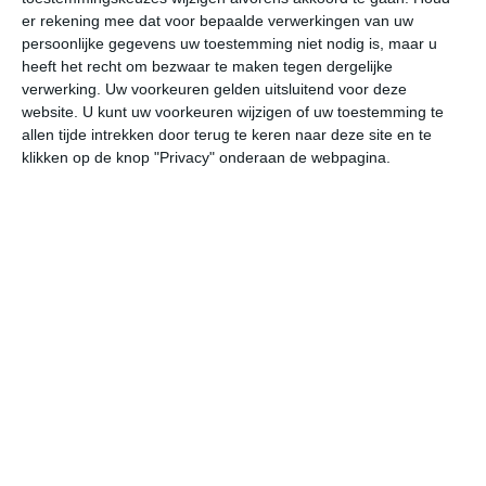
er rekening mee dat voor bepaalde verwerkingen van uw
persoonlijke gegevens uw toestemming niet nodig is, maar u
vr
za
zo
ma
di
heeft het recht om bezwaar te maken tegen dergelijke
verwerking. Uw voorkeuren gelden uitsluitend voor deze
website. U kunt uw voorkeuren wijzigen of uw toestemming te
35°
19°
37°
21°
38°
24°
30°
22°
27°
18°
allen tijde intrekken door terug te keren naar deze site en te
klikken op de knop "Privacy" onderaan de webpagina.
19°C
26°C
32°C
34°C
34°C
27
07:00
10:00
13:00
16:00
19:00
22
07:00
10:00
13:00
16:00
19:00
22
ZO 1
ZO 2
Z 1
ZZW 1
OZO 1
OZ
07:00
10:00
13:00
16:00
19:00
22