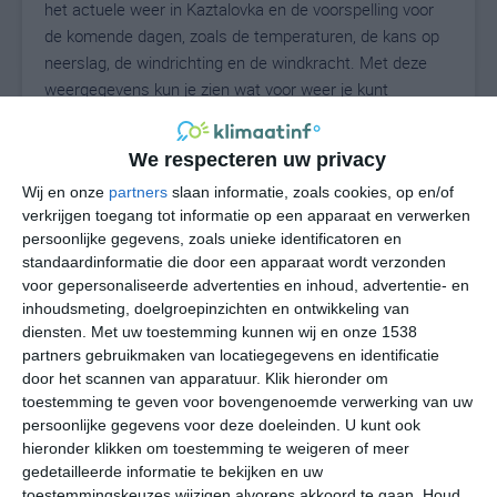
het actuele weer in Kaztalovka en de voorspelling voor
de komende dagen, zoals de temperaturen, de kans op
neerslag, de windrichting en de windkracht. Met deze
weergegevens kun je zien wat voor weer je kunt
verwachten in Kaztalovka. Op basis van de
klimaatstatistieken beschrijven we het weer per maand
We respecteren uw privacy
in Kaztalovka. Dit is geen langetermijnverwachting, maar
Wij en onze
partners
slaan informatie, zoals cookies, op en/of
geeft het gemiddelde weerbeeld voor alle maanden van
verkrijgen toegang tot informatie op een apparaat en verwerken
het jaar. Wil je de uitgebreide weersverwachting voor
persoonlijke gegevens, zoals unieke identificatoren en
Kaztalovka zien? Op de pagina met extra weerinformatie
standaardinformatie die door een apparaat wordt verzonden
tonen we de kans op sneeuw, de gevoelstemperatuur,
voor gepersonaliseerde advertenties en inhoud, advertentie- en
de zichtbaarheid, de UV-kracht, de luchtdruk en meer
inhoudsmeting, doelgroepinzichten en ontwikkeling van
goede weerinfo.
diensten.
Met uw toestemming kunnen wij en onze 1538
partners gebruikmaken van locatiegegevens en identificatie
door het scannen van apparatuur. Klik hieronder om
toestemming te geven voor bovengenoemde verwerking van uw
27
N
persoonlijke gegevens voor deze doeleinden. U kunt ook
°C
hieronder klikken om toestemming te weigeren of meer
L
gedetailleerde informatie te bekijken en uw
W
toestemmingskeuzes wijzigen alvorens akkoord te gaan.
Houd