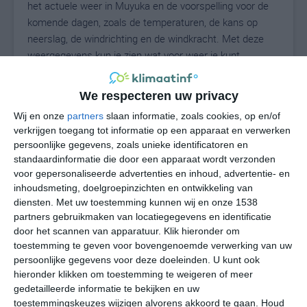
het actuele weer in Muyuka en de voorspelling voor de
komende dagen, zoals de temperaturen, de kans op
neerslag, de windrichting en de windkracht. Met deze
weergegevens kun je zien wat voor weer je kunt
verwachten in Muyuka. Op basis van de
klimaatstatistieken beschrijven we het weer per maand
We respecteren uw privacy
in Muyuka. Dit is geen langetermijnverwachting, maar
Wij en onze
partners
slaan informatie, zoals cookies, op en/of
geeft het gemiddelde weerbeeld voor alle maanden van
verkrijgen toegang tot informatie op een apparaat en verwerken
het jaar. Wil je de uitgebreide weersverwachting voor
persoonlijke gegevens, zoals unieke identificatoren en
Muyuka zien? Op de pagina met extra weerinformatie
standaardinformatie die door een apparaat wordt verzonden
tonen we de kans op sneeuw, de gevoelstemperatuur,
voor gepersonaliseerde advertenties en inhoud, advertentie- en
de zichtbaarheid, de UV-kracht, de luchtdruk en meer
inhoudsmeting, doelgroepinzichten en ontwikkeling van
goede weerinfo.
diensten.
Met uw toestemming kunnen wij en onze 1538
partners gebruikmaken van locatiegegevens en identificatie
door het scannen van apparatuur. Klik hieronder om
toestemming te geven voor bovengenoemde verwerking van uw
24
persoonlijke gegevens voor deze doeleinden. U kunt ook
N
°C
hieronder klikken om toestemming te weigeren of meer
L
gedetailleerde informatie te bekijken en uw
W
toestemmingskeuzes wijzigen alvorens akkoord te gaan.
Houd