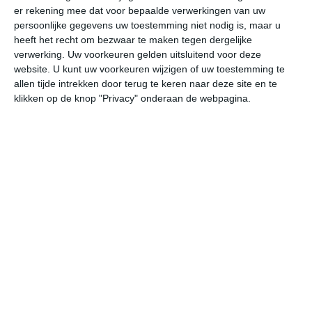
er rekening mee dat voor bepaalde verwerkingen van uw
persoonlijke gegevens uw toestemming niet nodig is, maar u
za
zo
ma
di
wo
heeft het recht om bezwaar te maken tegen dergelijke
verwerking. Uw voorkeuren gelden uitsluitend voor deze
website. U kunt uw voorkeuren wijzigen of uw toestemming te
allen tijde intrekken door terug te keren naar deze site en te
25°
23°
27°
23°
27°
23°
27°
23°
27°
23°
klikken op de knop "Privacy" onderaan de webpagina.
24°C
24°C
23°C
23°C
23°C
24
18:00
21:00
00:00
03:00
06:00
09
18:00
21:00
00:00
03:00
06:00
09
ZO 1
O 1
ONO 1
OZO 1
O 1
OZ
18:00
21:00
00:00
03:00
06:00
09