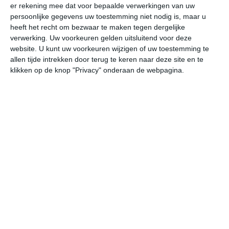
er rekening mee dat voor bepaalde verwerkingen van uw
wo
do
vr
za
zo
persoonlijke gegevens uw toestemming niet nodig is, maar u
heeft het recht om bezwaar te maken tegen dergelijke
verwerking. Uw voorkeuren gelden uitsluitend voor deze
website. U kunt uw voorkeuren wijzigen of uw toestemming te
27°
23°
26°
22°
27°
22°
27°
22°
26°
22°
allen tijde intrekken door terug te keren naar deze site en te
klikken op de knop "Privacy" onderaan de webpagina.
23°C
23°C
22°C
24°C
26°C
25
00:00
03:00
06:00
09:00
12:00
15
00:00
03:00
06:00
09:00
12:00
15
ZZW 1
Z 1
ZZW 1
ZZW 2
Z 2
Z
00:00
03:00
06:00
09:00
12:00
15