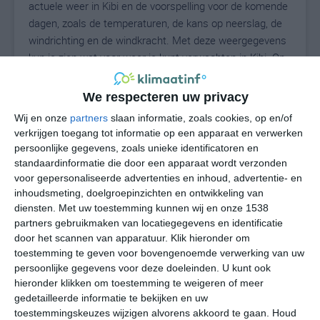
actuele weer in Kibi en de voorspelling voor de komende
dagen, zoals de temperaturen, de kans op neerslag, de
windrichting en de windkracht. Met deze weergegevens
kun je zien wat voor weer je kunt verwachten in Kibi. Op
basis van de klimaatstatistieken beschrijven we het
weer per maand in Kibi. Dit is geen
We respecteren uw privacy
langetermijnverwachting, maar geeft het gemiddelde
Wij en onze
partners
slaan informatie, zoals cookies, op en/of
weerbeeld voor alle maanden van het jaar. Wil je de
verkrijgen toegang tot informatie op een apparaat en verwerken
uitgebreide weersverwachting voor Kibi zien? Op de
persoonlijke gegevens, zoals unieke identificatoren en
pagina met extra weerinformatie tonen we de kans op
standaardinformatie die door een apparaat wordt verzonden
sneeuw, de gevoelstemperatuur, de zichtbaarheid, de
voor gepersonaliseerde advertenties en inhoud, advertentie- en
UV-kracht, de luchtdruk en meer goede weerinfo.
inhoudsmeting, doelgroepinzichten en ontwikkeling van
diensten.
Met uw toestemming kunnen wij en onze 1538
partners gebruikmaken van locatiegegevens en identificatie
door het scannen van apparatuur. Klik hieronder om
25
toestemming te geven voor bovengenoemde verwerking van uw
N
°C
persoonlijke gegevens voor deze doeleinden. U kunt ook
L
hieronder klikken om toestemming te weigeren of meer
W
gedetailleerde informatie te bekijken en uw
toestemmingskeuzes wijzigen alvorens akkoord te gaan.
Houd