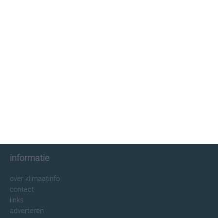
klimaatinfo.nl
klimaat
weer
beste reistijd
informatie
informatie
over klimaatinfo
contact
links
adverteren