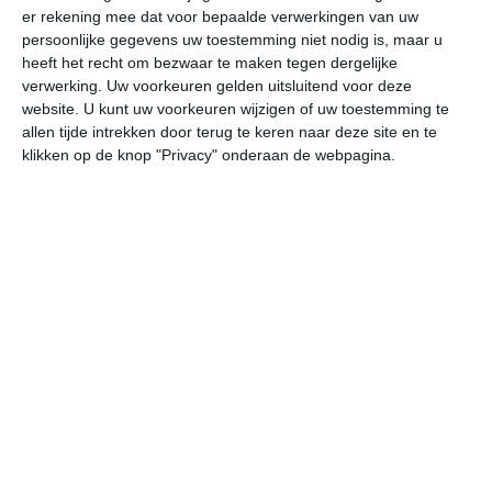
er rekening mee dat voor bepaalde verwerkingen van uw
persoonlijke gegevens uw toestemming niet nodig is, maar u
do
vr
za
zo
ma
heeft het recht om bezwaar te maken tegen dergelijke
verwerking. Uw voorkeuren gelden uitsluitend voor deze
website. U kunt uw voorkeuren wijzigen of uw toestemming te
allen tijde intrekken door terug te keren naar deze site en te
29°
24°
31°
25°
32°
24°
30°
25°
31°
24°
klikken op de knop "Privacy" onderaan de webpagina.
27°C
28°C
29°C
27°C
26°C
25
11:00
14:00
17:00
20:00
23:00
02
11:00
14:00
17:00
20:00
23:00
02
NO 1
ONO 1
W 1
ZZW 1
ZW 1
Z
11:00
14:00
17:00
20:00
23:00
02