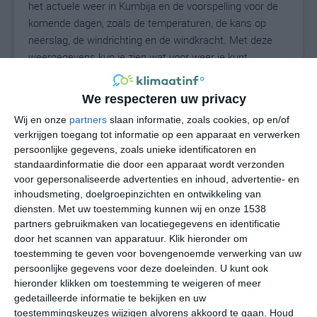
het actuele weer in Kumbija en de voorspelling voor de
komende dagen, zoals de temperaturen, de kans op
neerslag, de windrichting en de windkracht. Met deze
weergegevens kun je zien wat voor weer je kunt
verwachten in Kumbija. Op basis van de
klimaatstatistieken beschrijven we het weer per maand
We respecteren uw privacy
in Kumbija. Dit is geen langetermijnverwachting, maar
Wij en onze
partners
slaan informatie, zoals cookies, op en/of
geeft het gemiddelde weerbeeld voor alle maanden van
verkrijgen toegang tot informatie op een apparaat en verwerken
het jaar. Wil je de uitgebreide weersverwachting voor
persoonlijke gegevens, zoals unieke identificatoren en
Kumbija zien? Op de pagina met extra weerinformatie
standaardinformatie die door een apparaat wordt verzonden
tonen we de kans op sneeuw, de gevoelstemperatuur,
voor gepersonaliseerde advertenties en inhoud, advertentie- en
de zichtbaarheid, de UV-kracht, de luchtdruk en meer
inhoudsmeting, doelgroepinzichten en ontwikkeling van
goede weerinfo.
diensten.
Met uw toestemming kunnen wij en onze 1538
partners gebruikmaken van locatiegegevens en identificatie
door het scannen van apparatuur. Klik hieronder om
toestemming te geven voor bovengenoemde verwerking van uw
26
persoonlijke gegevens voor deze doeleinden. U kunt ook
N
°C
hieronder klikken om toestemming te weigeren of meer
L
gedetailleerde informatie te bekijken en uw
W
toestemmingskeuzes wijzigen alvorens akkoord te gaan.
Houd